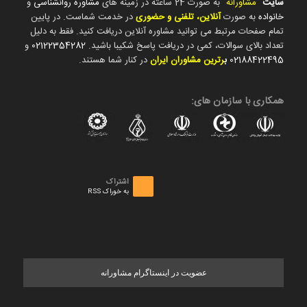
سایت
"
مشاورانه
" به صورت 24 ساعته در زمینه های
مشاوره روانشناسی
و
خانواده
به صورت
آنلاین، تلفنی و حضوری
در خدمت شماست. در پایین
تمام صفحات مرتبط می توانید مشاوره آنلاین دریافت کنید. فقط به دلیل
تعداد بالای سوالات، کمی در دریافت پاسخ شکیبا باشید.
02122354282
و
02188422495
ب
رترین مشاوران ایران
در کنار شما هستند.
همکاری با سازمان های:
اشتراک
به خوراک RSS
عضویت در اینستاگرام مشاورانه