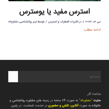
استرس مفید یا یوسترس
/
/
می 12, 2022
در
تاثیرات اضطراب و استرس
توسط
تیم روانشناسی مشاورانه
ادامه مطلب
ساعت کار
سایت
"
مشاورانه
" به صورت 24 ساعته در زمینه های
مشاوره روانشناسی
و
خانواده
به صورت
آنلاین، تلفنی و حضوری
در خدمت شماست. در پایین