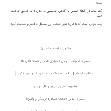
است.
شما نباید در رابطه جنسی یا آگاهی جنسیتی در مورد ذات جنسی صحبت
کنید.
ایده خوبی است که با فرزندانتان درباره این مسائل با احترام صحبت کنید.
مشاورانه (صفحه اصلی)
مشاوره خانواده = پایان دلخوری ها و از دست دادن ها
مهمانی و پارتی
مشاوره ازدواج | دیگه با هندوانه در بسته زندگیتو نابود نکن
فریب دوستان نزدیک برای رفتن به پارتی، درصد زیادی از تجاوزات را
تشکیل می دهد.
مشاوره تلفنی با برترین های ایران
اکثر این افراد از خویشاوندان خود چنین درخواستی شنیده و اعتماد کرده
اند و متاسفانه مورد تجاوز قرار گرفته اند.
مشاوره آنلاین (صفحه مشاوره پرسش و پاسخ)
این بدان معنا نیست که همه مهمانی ها دارای محیط ناخوشایند هستند.