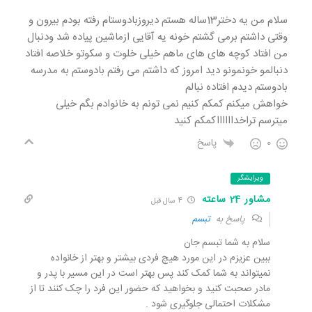
سلام من یه دختر13ساله هستم دیروزبادوستام رفته بودم بیرون و
وقتی داشتم برمی گشتم خونه یه آقایی ازماشین پیاده شد ودنبال
من افتاد کوچه های های ماهم خیلی خلوت و سکوتو خلاصه افتاد
دنبالمو خونمونو دید امروز که داشتم می رفتم بادوستم به مدرسه
بادوستم دیدم افتاده نبالم
خواهش میکنم کمکم کنیم نمی تونم به خانوادم بگم خیلی
میترسم تراخدااااااکمکم کنید
0
پاسخ
ویرایشگر
مشاور 24 ساعته
4 سال قبل
پاسخ به
تبسم
سلام به شما تبسم جان
ببین عزیزم در این مورد هیچ فردی بیشتر و بهتر از خانواده
نمیتواند به شما کمک کند پس بهتر است در این مسیر با پدر و
مادر صحبت کنید و بخواهید که حضور این فرد را چک کنند تا از
مشکلات احتمالی جلوگیری شود .