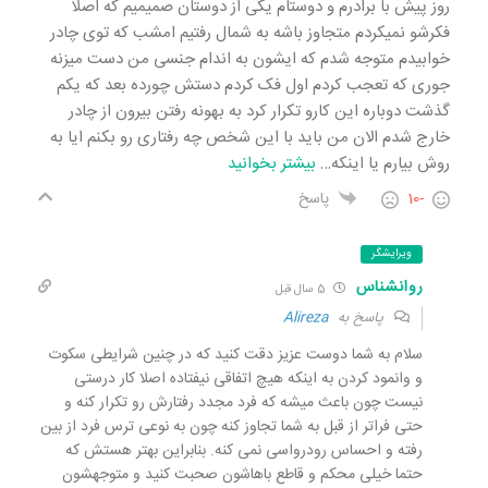
روز پیش با برادرم و دوستام یکی از دوستان صمیمیم که اصلا
فکرشو نمیکردم متجاوز باشه به شمال رفتیم امشب که توی چادر
خوابیدم متوجه شدم که ایشون به اندام جنسی من دست میزنه
جوری که تعجب کردم اول فک کردم دستش چورده بعد که یکم
گذشت دوباره این کارو تکرار کرد به بهونه رفتن بیرون از چادر
خارج شدم الان من باید با این شخص چه رفتاری رو بکنم ایا به
روش بیارم یا اینکه
…
بیشتر بخوانید
-10
پاسخ
ویرایشگر
روانشناس
5 سال قبل
پاسخ به
Alireza
سلام به شما دوست عزیز دقت کنید که در چنین شرایطی سکوت
و وانمود کردن به اینکه هیچ اتفاقی نیفتاده اصلا کار درستی
نیست چون باعث میشه که فرد مجدد رفتارش رو تکرار کنه و
حتی فراتر از قبل به شما تجاوز کنه چون به نوعی ترس فرد از بین
رفته و احساس رودرواسی نمی کنه. بنابراین بهتر هستش که
حتما خیلی محکم و قاطع باهاشون صحبت کنید و متوجهشون