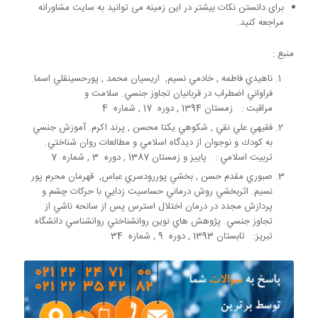
برای دانستن نکات بیشتر در این زمینه می توانید به سایت مشاورانه
مراجعه کنید.
منبع :
ناهيدي فاطمه , خادمي نسيم, اريسيان محمد , پورحسينقلي اسما.
فراواني اضطراب در قربانيان تجاوز جنسي. سلامت و
مراقبت : زمستان 1394 , دوره 17 , شماره 4
فقيهي علي نقي , شكوهي‌ يكتا محسن , پرند اكرم. آموزش جنسي
به كودك و نوجوان از ديدگاه اسلامي و مطالعات روان شناختي.
تربيت اسلامي : پاييز و زمستان 1387 , دوره 3 , شماره 7
صبوري مقدم حسن , بخشي پوررودسري عباس, قهرمان محرم پور
نسيم. اثربخشي روش درماني حساسيت زدايي با حركات چشم و
پردازش مجدد در درمان اختلال استرس پس از سانحه ناشي از
تجاوز جنسي. پژوهش هاي نوين روانشناختي روانشناسي دانشگاه
تبريز: تابستان 1393 , دوره 9 , شماره 34