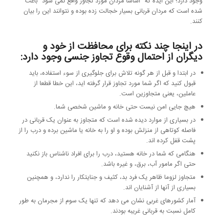
وجود دارد؛ این ایده که “اساسا مردان مورد تجاوز واقع نمی شود” باعث
شده است که مردان قربانی بسیار خجالت زده بوده و نتوانند این را بیان
کنند.
در اینجا چند نکته برای محافظت از خود و
دیگران از احتمال وقوع تجاوز جنسی وجود دارد:
در ابتدا و قبل از هر گونه تلاش برای جلوگیری از سوء استفاده، باید
قبول کنید که اگر شما مورد تجاوز قرار گرفته اید، این خطا قطعا از
عاملین، یعنی متجاوزین است.
هیچ جایی امن نیست حتی خانه و ماشین شخصی شما.
در بسیاری از موارد دیده شده است که متجاوز به عنوان یک قربانی در
فاصله کوتاهی از منزلش بوده و او را به خانه یا ماشین برده و درب را از
پشت قفل کرده اند.
هنگامی که شما در خانه هستید، درب را برای افراد ناشناس باز نکنید
حتی اگر مامور آب، برق، و غیره باشد.
متجاوز لزوما ظاهر یک فرد بد، کثیف و جنایتکار را ندارد، و همچنین
بسیاری از آنها از آشنایان اند.
آمار کشورهای غربی نشان می دهد که تنها یک سوم از مجرمان به طور
کامل نسبت به قربانی غریبه بودند.