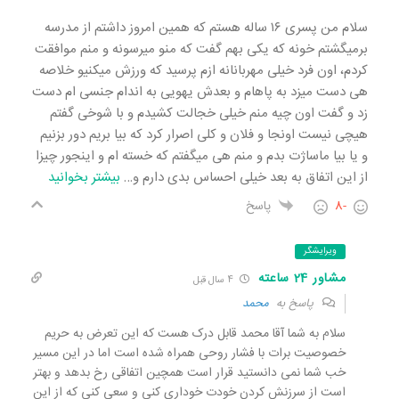
سلام من پسری ۱۶ ساله هستم که همین امروز داشتم از مدرسه
برمیگشتم خونه که یکی بهم گفت که منو میرسونه و منم موافقت
کردم، اون فرد خیلی مهربانانه ازم پرسید که ورزش میکنیو خلاصه
هی دست میزد به پاهام و بعدش یهویی به اندام جنسی ام دست
زد و گفت اون چیه منم خیلی خجالت کشیدم و با شوخی گفتم
هیچی نیست اونجا و فلان و کلی اصرار کرد که بیا بریم دور بزنیم
و یا بیا ماساژت بدم و منم هی میگفتم که خسته ام و اینجور چیزا
از این اتفاق به بعد خیلی احساس بدی دارم و
…
بیشتر بخوانید
-8
پاسخ
ویرایشگر
مشاور 24 ساعته
4 سال قبل
پاسخ به
محمد
سلام به شما آقا محمد قابل درک هست که این تعرض به حریم
خصوصیت برات با فشار روحی همراه شده است اما در این مسیر
خب شما نمی دانستید قرار است همچین اتفاقی رخ بدهد و بهتر
است از سرزنش کردن خودت خوداری کنی و سعی کنی که از این