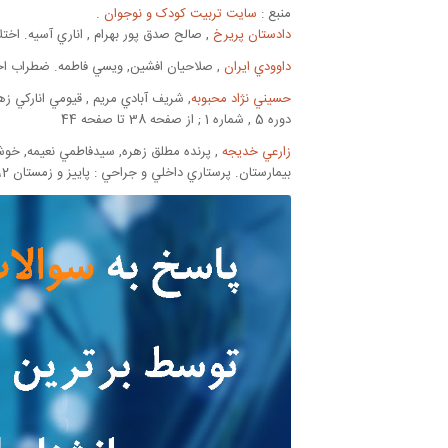
منبع :
سایت تربیت کودک و نوجوان
.
دادستان پريرخ
, صالح صدق پور بهرام , اناري آسيه. اخ
داوودي ايران
, صلاحيان افشين, ويسي فاطمه. ضطراب اجت
حسيني نژاد محبوبه
, شريف آبادي مريم , قيومي اناركي زه
دوره 5 , شماره 1 ; از صفحه 38 تا صفحه 44
زارعي خديجه
, پرنده مطلق زهره, سيدفاطمي نعيمه, خوش
بيمارستان. پرستاري داخلي و جراحي : پاييز و زمستان 1392 , دوره 2 , شماره 3-4 ; از صفحه 115 تا صفحه 121