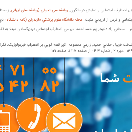
تلال اضطراب اجتماعي و نمايش درمانگري.
روانشناسي تحولي (روانشناسان ايراني:
زمستان 1386 , دوره 4 ,
ماعي و ترس از ارزيابي مثبت.
مجله دانشگاه علوم پزشكي مازندران (نامه دانشگاه :
دي 1391 , دوره 22
را , سبحاني راد داوود, پوراحمد احمد. بررسي اضطراب اجتماعي دربزرگسالان مبتلا به ل
بخت فريبا , حقاني حميد, زارعي معصومه. اثير قصه گويي بر اضطراب فيزيولوژيک، نگ