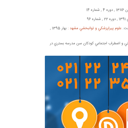
 شماره 14
 , شماره 96
کنت.
علوم پيراپزشكي و توانبخشي مشهد :
بهار 1395 ,
راني و اضطراب اجتماعي کودکان سن مدرسه بستري در