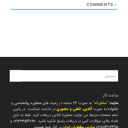
COMMENTS
0
ساعت کار
سایت
"
مشاورانه
" به صورت 24 ساعته در زمینه های
مشاوره روانشناسی
و
خانواده
به صورت
آنلاین، تلفنی و حضوری
در خدمت شماست. در پایین
تمام صفحات مرتبط می توانید مشاوره آنلاین دریافت کنید. فقط به دلیل
تعداد بالای سوالات، کمی در دریافت پاسخ شکیبا باشید.
02122354282
و
02188422495
ب
رترین مشاوران ایران
در کنار شما هستند.