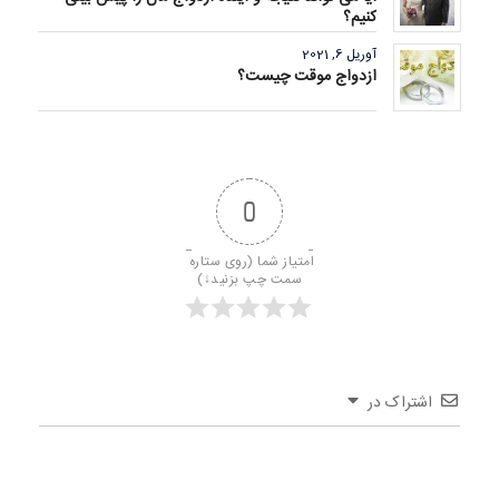
کنیم؟
آوریل 6, 2021
ازدواج موقت چیست؟
0
امتیاز شما (روی ستاره 
سمت چپ بزنید↓)
اشتراک در