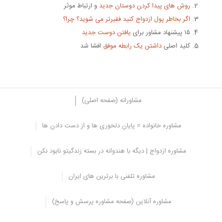
روش های پیدا کردن دوستان جدید
و ارتباط موثر
اگر بخاطر پول ازدواج کنید فقیرتر می شوید؟ چرا؟
۱۵ پیشنهاد مشاور برای
یافتن دوست جدید
کلید اصلی
داشتن یک رابطه موفق
افشا شد
مشاورانه (صفحه اصلی)
مشاوره خانواده = پایان دلخوری ها و از دست دادن ها
مرکز مشاوره روانشناسی ستاره ایرانیان
مشاوره ازدواج | دیگه با هندوانه در بسته زندگیتو نابود نکن
بر اساس مطالبی که بیان شده است
ازدواج با خود سولوگامی
می تواند
دلایل بسیاری داشته باشد و یا به مرور زمان برای فرد مشکلاتی را به وجود
مشاوره تلفنی با برترین های ایران
آورد در این شرایط باید از روانشناس کمک بگیرد تا ریشه مشکلش
شناسایی شده و برای حل آن اقداماتی صورت گیرد.
مشاوره آنلاین (صفحه مشاوره پرسش و پاسخ)
مرکز مشاوره ستاره ایرانیان از مشاوران و متخصصان با تجربه تشکیل شده
است و این امکان را برای شما مهیا کرده است تا هر کجا که هستید به