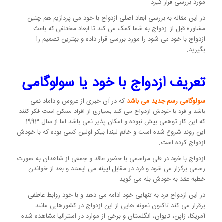
مورد بررسی قرار گیرد.
در این مقاله به بررسی ابعاد اصلی ازدواج با خود می پردازیم هم چنین
مشاوره قبل از ازدواج به شما کمک می کند تا ابعاد مختلفی که باعث
ازدواج با خود می شود را مورد بررسی قرار داده و بهترین تصمیم را
بگیرید.
تعریف ازدواج با خود یا سولوگامی
سولوگامی رسم جدید می باشد
که در آن خبری از عروس و داماد نمی
باشد و فرد با خودش ازدواج می کند بسیاری از افراد ممکن است فکر کنند
که این کار توهمی بیش نبوده و امکان پذیر نمی باشد اما از سال 1993
این روند شروع شده است و خانم لیندا بیکر اولین کسی بوده که با خودش
ازدواج کرده است.
ازدواج با خود در طی مراسمی با حضور عاقد و جمعی از شاهدان به صورت
رسمی برگزار می شود و فرد در مقابل آیینه می ایستد و بعد از خواندن
خطبه عقد به خودش بله می گوید.
در این ازدواج فرد به تنهایی خود ادامه می دهد و با خود روابط عاطفی
برقرار می کند تاکنون نمونه هایی از این ازدواج در کشورهایی مانند
آمریکا، ژاپن، تایوان، انگلستان و برخی از موارد در استرالیا مشاهده شده