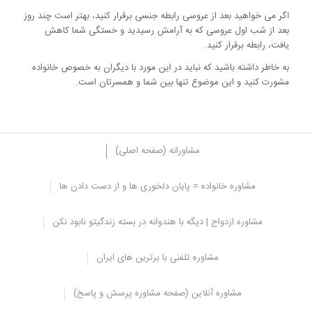
اگر می خواهید بعد از عروسی رابطه جنسی برقرار کنید، بهتر است چند روز
بعد از شب اول عروسی که به آرامش رسیدید و خستگی شما کاهش
یافت، رابطه برقرار کنید.
به خاطر داشته باشید که نباید در این مورد با دیگران به خصوص خانواده
مشورت کنید و این موضوع تنها بین شما و همسرتان است.
مشاورانه (صفحه اصلی)
مشاوره خانواده = پایان دلخوری ها و از دست دادن ها
در نهایت
مشاوره ازدواج | دیگه با هندوانه در بسته زندگیتو نابود نکن
همانطور که می دانید قبل از ازدواج آزمایش هایی برای تشخیص اعتیاد،
بیماری و غیره انجام می شود و در صورتی که یکی از زوجین مشکل داشته
مشاوره تلفنی با برترین های ایران
باشند از طریق آزمایشگاه مشخص شده و به آن ها اطلاع داده می شود.
اما افراد برای این که هنگام برقراری رابطه جنسی، استرس نداشته باشند
مشاوره آنلاین (صفحه مشاوره پرسش و پاسخ)
بهتر است از کاندوم استفاده کنند، بعضی از افراد برای جلوگیری از بارداری