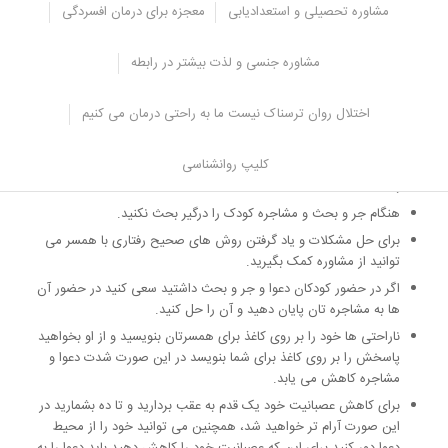
موقعیتی را ایجاد نکنید تا کودک شما از آن سوء استفاده کند.
مشاوره تحصیلی و استعدادیابی
معجزه برای درمان افسردگی
زمانی که با دیگران حرف می زنید به زبان و لحن صحبت خود توجه
کنید.
مشاوره جنسی و لذت بیشتر در رابطه
در مورد بحث و اختلاف نظر هایی که برای شما ایجاد می شود با
کودکتان صحبت کنید.
اختلال روان ترسناک نیست ما به راحتی درمان می کنیم
هیچ گاه برای حل و فصل اختلاف هایتان از فرزندتان استفاده نکنید و
آن ها را برای آشتی کردن واسطه قرار ندهید، شما باید به آن ها
کلیپ روانشناسی
آموزش دهید که هر کس مسئول حل کردن اشتباهات خودش می
باشد.
هنگام جر و بحث و مشاجره کودک را درگیر بحث نکنید.
برای حل مشکلات و یاد گرفتن روش های صحیح رفتاری با همسر می
توانید از مشاوره کمک بگیرید.
اگر در حضور کودکان دعوا و جر و بحث داشتید سعی کنید در حضور آن
ها به مشاجره تان پایان دهید و آن را حل کنید.
ناراحتی ها خود را بر روی کاغذ برای همسرتان بنویسید و از او بخواهید
پاسخش را بر روی کاغذ برای شما بنویسد در این صورت شدت دعوا و
مشاجره کاهش می یابد.
برای کاهش عصبانیت خود یک قدم به عقب بردارید و تا ده بشمارید در
این صورت آرام تر خواهید شد، همچنین می توانید خود را از محیط
دعوا دور کنید برای این که عصبانیت خود را کاهش دهید باید دعوا را به