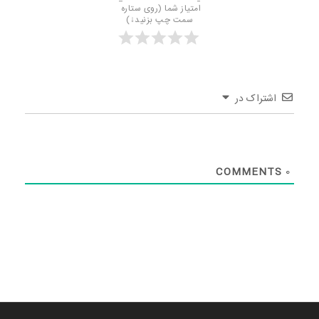
امتیاز شما (روی ستاره 
سمت چپ بزنید↓)
اشتراک در
COMMENTS
0