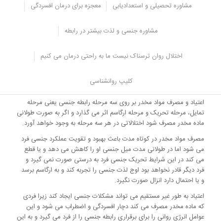
او به وجود می آید و خطر دیگر مصرف مواد مخدر این است که فرد تحت
مشاوره تحصیلی و استعدادیابی
معجزه برای درمان افسردگی
تاثیر مواد مخدر اقدام به رفتار های پر خطر جنسی می کند.
احتمال دارد بعد از این که فرد مواد مخدر مصرف کرد قربانی سوء استفاده
مشاوره جنسی و لذت بیشتر در رابطه
جنسی شود و یا به فرد دیگری تجاوز کند، بعضی از مواد مخدر باعث توهم
زایی می شوند و باعث می شوند تا فرد برای خود یا دیگران حوادث مرگبار
اختلال روان ترسناک نیست ما به راحتی درمان می کنیم
و خطرناکی را رقم بزند.
کلیپ روانشناسی
اعتیاد به مواد مخدر و اختلالات جنسی
اعتیاد و مصرف مواد مخدر بر روی سه مرحله رابطه جنسی یعنی مرحله
تمایل، مرحله تحریک و مرحله ارگاسم اثر می گذارد و اگر به صورت طولانی
ماده مخدر مصرف شود اختلالاتی در هر سه مرحله به وجود خواهد آورد.
مصرف مواد مخدر در کوتاه مدت باعث بهبود و تقویت عملکرد جنسی فرد
می شود اما در طولانی مدت میل جنسی او را کاهش می دهد و یا قطع
می کند در این شرایط تحریک جنسی فرد به درستی صورت نمی گیرد و
فرد دیگر قادر نخواهد بود اوج لذت جنسی را تجربه کند و به ارگاسم برسد
و یا احتمال دارد انزال صورت نگیرد.
اعتیاد به طور غیر مستقیم می تواند مشکلات جنسی ایجاد کند زیرا فردی
که ماده مخدر مصرف می کند دچار افسردگی و اضطراب می شود و این
عوامل انرژی روانی را برای برقراری رابطه جنسی را از فرد می گیرد و به این