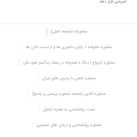
آمیزشی قرار دهد.
مشاورانه (صفحه اصلی)
مشاوره خانواده = پایان دلخوری ها و از دست دادن ها
تاثیر مواد مخدر بر عملکرد جنسی، پیامدهای
مشاوره ازدواج | دیگه با هندوانه در بسته زندگیتو نابود نکن
مصرف
بزرگ ترین خطر مصرف مواد مخدر برای برقراری رابطه جنسی شرطی
مشاوره تلفنی با برترین های ایران
شدن ذهن است به طوری که افراد هر وقت که بخواهند یک رابطه جنسی
مناسب را تجربه کنند برای افزایش لذت باید مواد مخدر استفاده کنند به
مشاوره آنلاین (صفحه مشاوره پرسش و پاسخ)
طوری که ذهنشان شرطی شده است و به مواد مخدر اعتیاد پیدا می کنند.
هنگامی که ذهن افراد نسبت به مصرف ماده مخدر برای رابطه جنسی
تست روانشناسی به همراه تحلیل
شرطی شود دیگر نمی توانند بدون ماده مخدر رابطه جنسی خوب و
مناسبی را تجربه کنند.
مشاوره روانشناسی و درمان های تضمینی
این شرایط باعث می شود تا اعتماد به نفس فرد کاهش یابد و علائم
افسردگی را تجربه کند همچنین وابستگی و مشکلات ثانویه بیشتری برای