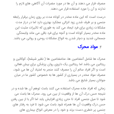
مصرف قرار می دهند و آن ها در مورد مضرات آن آگاهی های لازم را
ندارند و آن را مورد استفاده قرار می دهند.
درست است که این ماده مخدر در کوتاه مدت بر روی زمان برقرار رابطه
جنسی و بر طرف شدن زود انزالی عملکرد بهتری دارد اما در دراز مدت
مشکلات زیادی برای فرد ایجاد می کند به طوری که تاثیرات مثبت این
ماده مخدر بسیار کوتاه است و آنچه برای فرد باقی می ماند وابستگی
جسمانی شدید و دچار شدن به انواع مشکلات روحی و روانی می باشد.
مواد محرک
محرک ها شامل آمفتامین ها، متامفتامین ها ( نظیر شیشه)، کوکائین و
ریتالین می باشد اما ریتالین یک داروی روان پزشکی برای بیش فعالی
است و اگر افراد سالم آن را مصرف کنند منجر به اعتیاد آن ها می شود،
مصرف مواد مخدر در بسیاری از کشور ها به خصوص کشور ما در میان
جوانان بسیار شایع می باشد.
زمانی که افراد ماده محرک استفاده می کنند باعث توهم آن ها شده و در
نتیجه حس درک آن ها از واقعیت از بین می رود، محرک ها باعث می
شود تا میل جنسی افراد تا حتی زیادی افزایش یابد اما اگر با از بین رفتن
حس درک واقعیت آن ها همراه شود باعث می شود تا فرد به رفتار های
جنسی پر خطری دست بزند و خود را در معرض انواع بیماری های