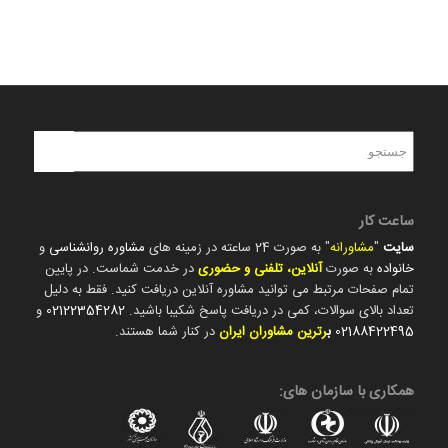
ساعت کار
سایت
"
مشاورانه
" به صورت 24 ساعته در زمینه های
مشاوره روانشناسی
و
خانواده
به صورت
آنلاین، تلفنی و حضوری
در خدمت شماست. در پایین
تمام صفحات مرتبط می توانید مشاوره آنلاین دریافت کنید. فقط به دلیل
تعداد بالای سوالات، کمی در دریافت پاسخ شکیبا باشید.
02122354282
و
02188422495
ب
رترین مشاوران ایران
در کنار شما هستند.
همکاری با سازمان های: