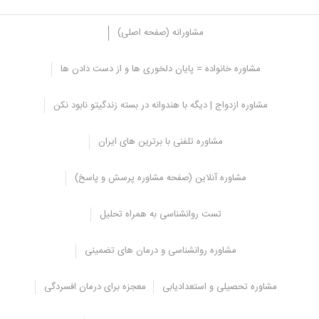
مشاورانه (صفحه اصلی)
مشاوره خانواده = پایان دلخوری ها و از دست دادن ها
ترک اعتیاد به تریاک در خانه: عوارض پس از
مشاوره ازدواج | دیگه با هندوانه در بسته زندگیتو نابود نکن
ترک
ترک اعتیاد به تریاک در خانه با علائم بسیار شدیدی رو به رو می باشد که
مشاوره تلفنی با برترین های ایران
باید از قبل در مورد آن اطلاعاتی داشته باشید تا در صورتی که ترک دوباره
به سمت مصرف مواد مخدر برنگردید و سعی کنید با مواد مخدر مقابله
مشاوره آنلاین (صفحه مشاوره پرسش و پاسخ)
کنید. زمانی که فرد تریاک را ترک می کند با مدت 12 روز دچار خماری
شدید می شود و علائم زیر را تجربه می کند:
تست روانشناسی به همراه تحلیل
حمله های هیجانی و ترسیدن
ناخوشی و بی قراری بودن و احساس ناامنی
مشاوره روانشناسی و درمان های تضمینی
شکاک بودن
نا امیدی و افسردگی
مشاوره تحصیلی و استعدادیابی
معجزه برای درمان افسردگی
سرما و لرزش بدن در اثر سرما با وجود گرم بودن محیط
عطسه