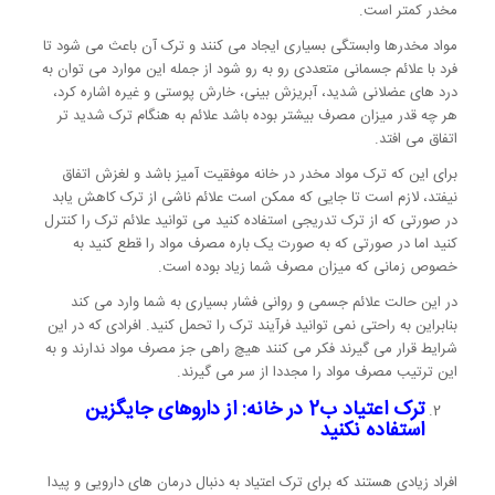
مخدر کمتر است.
مواد مخدرها وابستگی بسیاری ایجاد می کنند و ترک آن باعث می شود تا
فرد با علائم جسمانی متعددی رو به رو شود از جمله این موارد می توان به
درد های عضلانی شدید، آبریزش بینی، خارش پوستی و غیره اشاره کرد،
هر چه قدر میزان مصرف بیشتر بوده باشد علائم به هنگام ترک شدید تر
اتفاق می افتد.
برای این که ترک مواد مخدر در خانه موفقیت آمیز باشد و لغزش اتفاق
نیفتد، لازم است تا جایی که ممکن است علائم ناشی از ترک کاهش یابد
در صورتی که از ترک تدریجی استفاده کنید می توانید علائم ترک را کنترل
کنید اما در صورتی که به صورت یک باره مصرف مواد را قطع کنید به
خصوص زمانی که میزان مصرف شما زیاد بوده است.
در این حالت علائم جسمی و روانی فشار بسیاری به شما وارد می کند
بنابراین به راحتی نمی توانید فرآیند ترک را تحمل کنید. افرادی که در این
شرایط قرار می گیرند فکر می کنند هیچ راهی جز مصرف مواد ندارند و به
این ترتیب مصرف مواد را مجددا از سر می گیرند.
ترک اعتیاد ب2 در خانه: از داروهای جایگزین
استفاده نکنید
افراد زیادی هستند که برای ترک اعتیاد به دنبال درمان های دارویی و پیدا