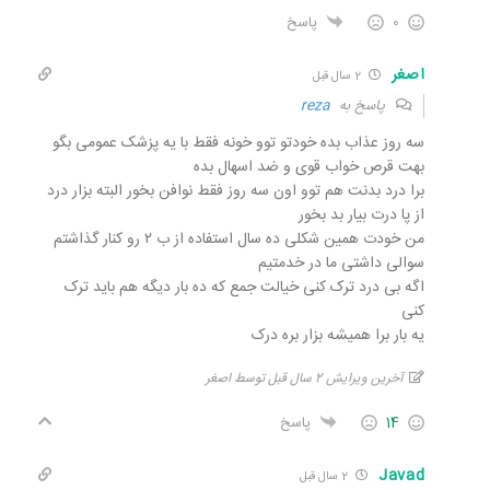
0
پاسخ
اصغر
2 سال قبل
پاسخ به
reza
سه روز عذاب بده خودتو توو خونه فقط با یه پزشک عمومی بگو
بهت قرص خواب قوی و ضد اسهال بده
برا درد بدنت هم توو اون سه روز فقط نوافن بخور البته بزار درد
از پا درت بیار بد بخور
من خودت همین شکلی ده سال استفاده از ب ۲ رو کنار گذاشتم
سوالی داشتی ما در خدمتیم
اگه بی درد ترک کنی خیالت جمع که ده بار دیگه هم باید ترک
کنی
یه بار برا همیشه بزار بره درک
آخرین ویرایش 2 سال قبل توسط اصغر
14
پاسخ
Javad
2 سال قبل