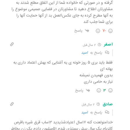
گرفته و در صورتی که خانواده شما از این اتفاق مطلع شدند به
مشاورتان اطلاع دهید تا مشاورتان در فضایی صمیمی موضوع را
به آنها مطرح کرده به جای عکس‌العمل بد از آنها حمایت آنها را
برای شما جلب کند
-7
پاسخ
اصغر
2 سال قبل
پاسخ به
امید
فقط باید بری ۵ روز خونه ی یه آشنایی که بهش اعتماد داری به
بهانه ای
بدون فهمیدن نمیشه
نیاز به حامی داری
3
پاسخ
صادق
2 سال قبل
پاسخ به
امید
خدامنولعنت کنه ۱۷سال اعتیادشذیدید ۱۲ساب قرق شیره باقرص
کانزپام یک سال پیش بستذی شدم ۵۱میلیون دادم یک زن بخاطر