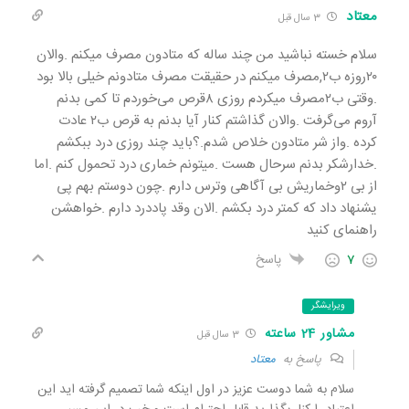
معتاد
3 سال قبل
سلام خسته نباشید من چند ساله که متادون مصرف میکنم .والان
۲۰روزه ب۲,مصرف میکنم در حقیقت مصرف متادونم خیلی بالا بود
.وقتی ب۲مصرف میکردم روزی ۸قرص می‌خوردم تا کمی بدنم
آروم می‌گرفت .والان گذاشتم کنار آیا بدنم به قرص ب۲‌ عادت
کرده .واز شر متادون خلاص شدم.؟باید چند روزی درد ببکشم
.خدارشکر بدنم سرحال هست .میتونم خماری درد تحمول کنم .اما
از بی ۲وخماریش بی آگاهی وترس دارم .چون دوستم بهم پی
یشنهاد داد که کمتر درد بکشم .الان وقد پاددرد دارم .خواهشن
راهنمای کنید
7
پاسخ
ویرایشگر
مشاور 24 ساعته
3 سال قبل
پاسخ به
معتاد
سلام به شما دوست عزیز در اول اینکه شما تصمیم گرفته اید این