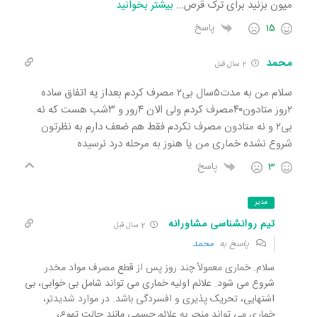
میون بزنید برای ترک قرص
…
بیشتر بخوانید
15
پاسخ
محمد
2 سال قبل
سلام من به مدت۵سال بی۲ مصرف کردم بعداز یه اتفاق ساده
۲روز متادون۴۰مصرف کردم ولی الان ۴رور و ۳شب هست که نه
بی۲ و نه متادون مصرف نکردم فقط هم ضعف دارم به نظرتون
شروع نشده خماری من یا هنوز به مرحله درد نرسیده
3
پاسخ
مدیر
تیم روانشناسی مشاورانه
2 سال قبل
پاسخ به
محمد
سلام. خماری معمولاً چند روز پس از قطع مصرف مواد مخدر
شروع می شود. علائم اولیه خماری می تواند شامل بی خوابی، بی
اشتهایی، تحریک پذیری و افسردگی باشد. در موارد شدیدتر،
خماری می تواند منجر به علائم جسمی مانند حالت تهوع،