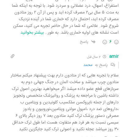
استفراغ، اسهال، درد عضلانی و سردرد شود. با توجه به اینکه شما
به مدت ۵ سال بی۲ مصرف کرده اید و پس از آن ۲ روز متادون
مصرف کرده اید، احتمال دارد که خماری شما در آینده نزدیک
شروع شود. علائمی که شما در حال حاضر تجربه می کنید، ممکن
است نشانه های اولیه خماری باشد. به طور
…
بیشتر بخوانید
6
پاسخ
amir
2 سال قبل
پاسخ به
محمد
سلام با تجربه هایی که از متادون دارم بهت پیشنهاد میکنم.ساختار
متادون چرب میباشد و ساخت المان در جنگ جهانی دوم به
سربازهای قطع عضو داده میشد اگر میخواهید بهترین اصول ترک
داشته باشین با مراجعه به پزشک و روانپزشک متخصص وتجویز
دارهای از جمله ناپروکسن سلکسیب کلونیدین و ویتامین ب
،داروهای ضد درد ،امپول مولتی ویتامین،نوروبیون و بادوز
مصرفی دستور پزشک ترک کنید متادون بعد ۷ روز دیگر بالای ۶
سیسی نسبت به هر فرد هم متفاوت هست اما طول ترک حداقل
۳۰ روز میباشد عجله نکنید و اصولی ترک کنید جایگزین نکنید