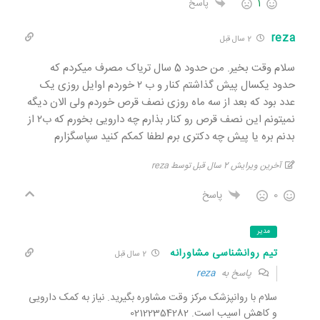
1
پاسخ
reza
2 سال قبل
سلام وقت بخیر. من حدود 5 سال تریاک مصرف میکردم که
حدود یکسال پیش گذاشتم کنار و ب ۲ خوردم اوایل روزی یک
عدد بود که بعد از سه ماه روزی نصف قرص خوردم ولی الان دیگه
نمیتونم این نصف قرص رو کنار بذارم چه دارویی بخورم که ب۲ از
بدنم بره یا پیش چه دکتری برم لطفا کمکم کنید سپاسگزارم
آخرین ویرایش 2 سال قبل توسط reza
0
پاسخ
مدیر
تیم روانشناسی مشاورانه
2 سال قبل
پاسخ به
reza
سلام با روانپزشک مرکز وقت مشاوره بگیرید. نیاز به کمک دارویی
و کاهش اسیب است. 02122354282