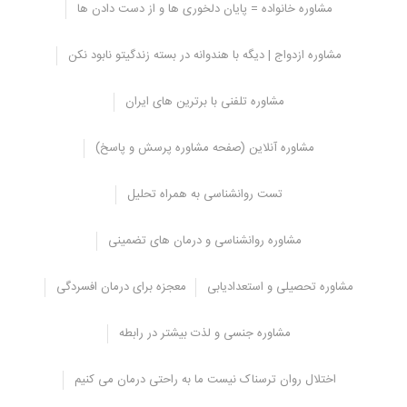
مشاوره خانواده = پایان دلخوری ها و از دست دادن ها
مرکز مشاوره ستاره ایرانیان
مشاوره ازدواج | دیگه با هندوانه در بسته زندگیتو نابود نکن
بسیاری از افراد به خاطر دلایل برای ترک اعتیاد مراجعه حضوری به مشاور
ندارند و خودشان خودسرانه بدون هیچ مشاوره و راهنمایی شروع به ترک
مشاوره تلفنی با برترین های ایران
می کنند، در صورتی که این نوع ترک موثر نمی باشد و به مرور زمان
مصرف مواد بر می گردد.
مشاوره آنلاین (صفحه مشاوره پرسش و پاسخ)
در این زمینه مرکز مشاوره ستاره ایرانیان امکاناتی را مهیا کرده است تا هر
کجا که هستید با متخصصان در تماس باشید و همچنین در مورد ترک
تست روانشناسی به همراه تحلیل
اعتیاد در خانه با آن ها مشورت کنید تا بتوانید ترک اصولی و صحیحی
داشته باشید.
مشاوره روانشناسی و درمان های تضمینی
منبع:
مرکز مشاوره مشاورانه
سایر اعتیادها:
مشاوره تحصیلی و استعدادیابی
معجزه برای درمان افسردگی
غلبه بر اعتیاد به الکل
کانابیس ها
(مشتقات شاهدانه، ماده مخدر گل، ماریجوانا و حشیش)
مشاوره جنسی و لذت بیشتر در رابطه
مخدر پر مصرف در جهان
، تشخیص و روش های ترک آن
اختلال روان ترسناک نیست ما به راحتی درمان می کنیم
تقویت بدن بعد از ترک اعتیاد