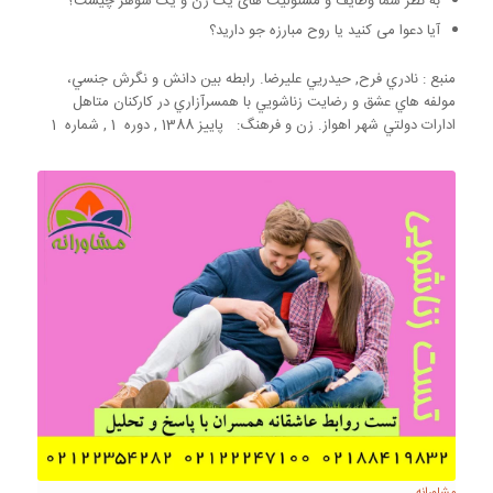
به نظر شما وظایف و مسئولیت های یک زن و یک شوهر چیست؟
آیا دعوا می کنید یا روح مبارزه جو دارید؟
منبع : نادري فرح, حيدريي عليرضا. رابطه بين دانش و نگرش جنسي،
مولفه هاي عشق و رضايت زناشويي با همسرآزاري در کارکنان متاهل
ادارات دولتي شهر اهواز. زن و فرهنگ: پاييز 1388 , دوره 1 , شماره 1
مشاورانه