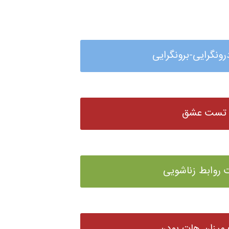
ونگرایی-برونگرایی
تست عشق
روابط زناشویی