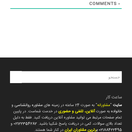
COMMENTS
0
ساعت کار
سایت
"
مشاورانه
" به صورت 24 ساعته در زمینه های
مشاوره روانشناسی
و
خانواده
به صورت
آنلاین، تلفنی و حضوری
در خدمت شماست. در پایین
تمام صفحات مرتبط می توانید مشاوره آنلاین دریافت کنید. فقط به دلیل
تعداد بالای سوالات، کمی در دریافت پاسخ شکیبا باشید.
02122354282
و
02188422495
ب
رترین مشاوران ایران
در کنار شما هستند.