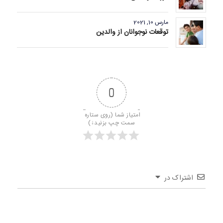
مارس 10, 2021
توقعات نوجوانان از والدین
0
امتیاز شما (روی ستاره 
سمت چپ بزنید↓)
اشتراک در