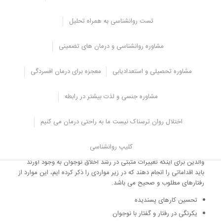
افکارشان درگیر این مسائل شده والدین باید اطلاعات لازم در این زمینه را
به فرزندشان بدهند و او را آگاه سازند تا بتوانند جلوی بسیاری از انحرافات
تست روانشناسی به همراه تحلیل
معمول را بگیرند.
اگر والدین در این زمینه بی توجهی کنند و به آگاهی لازم را در اختیار
مشاوره روانشناسی و درمان های تضمینی
فرزندشان قرار ندهند، این مسئله باعث می شود تا افکار وسواسی و
وحشت هایی دوران بلوغ در فرد ظاهر شود.
مشاوره تحصیلی و استعدادیابی
معجزه برای درمان افسردگی
والدین بهتر است به طور انفرادی با فرزند خود به گفت و گو بپردازد و
آگاهی های لازم را به او بدهد.
مشاوره جنسی و لذت بیشتر در رابطه
توقعات نوجوانان از والدین – رشد اخلاق
اختلال روان ترسناک نیست ما به راحتی درمان می کنیم
در دوره نوجوانی رشد اخلاقی فرد باید مورد توجه والدین قرار بگیرد و به
آن اهمیت داده شود، در دوره نوجوانی احساسات بر روی اخلاق فرد تاثیر
می گذارد.
کلیپ روانشناسی
والدین برای اینکه تغییرات مثبتی در رشد اخلاق نوجوان به وجود آورند
باید اقداماتی را انجام دهند که در زیر مواردی را ذکر کرده ایم، این موارد از
رفتارهای مطلوب و صحیح می باشد.
تحسین کارهای پسندیده
یکرنگی در رفتار و گفتار با نوجوان