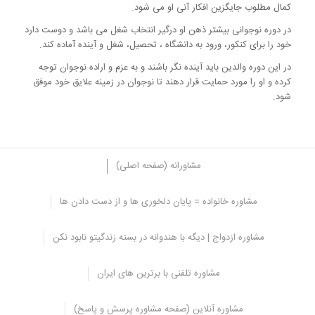
کمال مطلوب جایگزین افکار آنی او می شود.
در دوره نوجوانی بیشتر ذهن او درگیر انتخاب شغل می باشد و دوست دارد
خود را برای کنکور، ورود به دانشگاه ، تحصیل، شغل و آینده آماده کند.
در این دوره والدین باید آینده نگر باشند و به عزم و اراده نوجوان توجه
کرده و او را مورد حمایت قرار دهند تا نوجوان در زمینه علایق خود موفق
شود.
مشاورانه (صفحه اصلی)
مشاوره خانواده = پایان دلخوری ها و از دست دادن ها
توجه به پرورش جسمی و جنسی
مشاوره ازدواج | دیگه با هندوانه در بسته زندگیتو نابود نکن
در این دوره والدین باید به مسائلی مانند تغذیه، ورزش های مناسب،
ترغیب به ورزش های گروهی، وزن و قد، آموزش مسائل جنسی و … توجه
مشاوره تلفنی با برترین های ایران
کند.
در این سن بسیاری از نوجوانان با مسائل جنسی رو به رو می شوند و
مشاوره آنلاین (صفحه مشاوره پرسش و پاسخ)