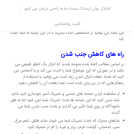
ممکن است میزان این مقدار منی هم طبیعی به نظر برسد زیرا تعداد
اختلال روان ترسناک نیست ما به راحتی درمان می کنیم
دفعات خروج منی به عوامل مختلفی مانند ژنتیک، محیط، وضعیت
جسمانی، میزان فعالیت، تغذیه و غیره بستگی دارد.
کلیپ روانشناسی
برای این که مطمئن شوید مشکلی ندارید و این مقدار مایع منی طبیعی
می باشد می توانید از متخصص کمک بگیرید تا در این زمینه به شما کمک
کند.
راه های کاهش جنب شدن
بر اساس مطالب گفته شده متوجه شدید که انزال یک اتفاق طبیعی می
باشد و در صورتی که این موضوع شما را اذیت می کند و یا احساس می
کنید که تعداد دفعات انزال شدن زیاد است می توانید با استفاده از
راهکارهایی که در زیر بیان شده است تعدا دفعات آن را کاهش دهید.
از مشاهده کردن صحنه های جنسی و تحریک آمیز خودداری کنید شاید
شما حس کنید که این صحنه ها باعث تحریک شما نمی شود اما به طور
ناخودآگاه بر روی شما تاثیر می گذارند و باعث جنب شدن شما می
گردند.
غذاهای محرک که باعث تحریک شما می شوند مانند فلفل، تخم مرغ،
سیر، بادمجان، گوشت قرمز، پیاز و غیره را کم تر مصرف کنید.