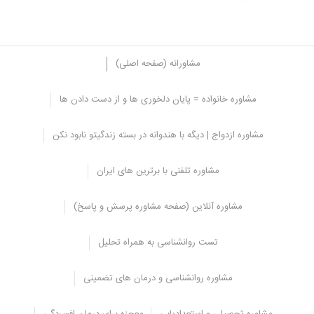
مشاورانه (صفحه اصلی)
مشاوره خانواده = پایان دلخوری ها و از دست دادن ها
دعوای بین زوجین، حل و فصل اختلافات با
مشاوره ازدواج | دیگه با هندوانه در بسته زندگیتو نابود نکن
همسر
بسیاری از افراد زمانی که در جلسات مشاوره شرکت می کنند سوال می
مشاوره تلفنی با برترین های ایران
پرسند که
بهترین رفتار برای مواجهه با تعارضات و اختلافات در زندگی
مشترک
چه می باشد، برای پاسخ به این سوالات بهتر است نکات زیر را در
مشاوره آنلاین (صفحه مشاوره پرسش و پاسخ)
نظر بگیرید:
درگیر نکردن اشخاص دیگر
تست روانشناسی به همراه تحلیل
یکی از مسائلی که بر روی بهبود روابط عاطفی تاثیری نمی گذارد و ممکن
مشاوره روانشناسی و درمان های تضمینی
است به شدت مشکلات بیفزاید درگیر کردن دائم خانواده ها یا اشخاص
دیگر در روابط شخصی با همسر می باشد. یکی از بزرگ ترین اشتباهات
زن و شوهر بعد از ازدواج، مشکلات با خانواده همسر و درگیر کردن آن ها