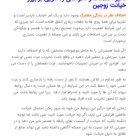
خیانت زوجین
اختلاف نظر در زندگی مشترک
وجود دارد و یک امر اجتناب ناپذیر است و
تقریبا برای همه زوج ها به دفعات زیادی اتفاق افتاده است، اما چیزی که
در این شرایط اهمیت دارد برخورد صحیح زمان دعوا با همسر و چگونگی
بحث بر سر این اختلافات می باشد و این مسئله از اهمیت بسیاری
برخوردار است.
اگر شما همسرتان را به خاطر موضوعات مختلفی که با او اختلاف دارید
مورد سرزنش و تحقیر قرار دهید در واقع باعث تخریب عزت نفس او شده
اید. افرادی که در جریان تجربیات ناخوشایند، عزت نفسشان را از دست می
دهند.
به طور مداوم در تلاش هستند تا باور از دست رفته را بازسازی کنند و عزت
نفس خود را حفظ کنند در این شرایط آن ها ممکن است به دنبال روابط
بروند که آن ها را مورد تایید و احترام قرار دهد. زیرا این روابط باعث می
شود تا تصور تخریب شده افراد بهبود یابد.
زمانی که فرد درگیر این روابط می شود به مرور زمان احتمال خیانت
عاطفی افزایش می یابد، اگر چه خیانت مورد تایید نمی باشد اما توجه
داشته باشید که خیانت از گسست های رابطه با همسر خبر می دهد و در
صورتی که فرد نسبت به این مسئله آگاهی داشته باشد می تواند مانع از
طلاق به دلیل خیانت شود.