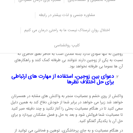
مشاوره تحصیلی و استعدادیابی
معجزه برای درمان افسردگی
با اختلافات می باشد.
اگر چه خانواده ها در برخی از موارد باید نقش حمایتگر را داشته باشند و
مشاوره جنسی و لذت بیشتر در رابطه
به حل و فصل مشکلات بپردازند اما شما
نباید به طور مداوم آن ها را درگیر
هر نوع اختلافی کنید
و تا جایی که می توانید باید به صورت مستقلانه و به
اختلال روان ترسناک نیست ما به راحتی درمان می کنیم
عنوان دو فرد بالغ رفتار نمایید و گفتگو به دور از هیجان داشته باشید تا
بتوانید مشکلات خود را به درستی رفع کنید.
کلیپ روانشناسی
به طور معمول دخالت اطرافیان در زندگی زناشویی برای حل اختلافات
زوجین نه تنها سودی ندارد بلکه ممکن است به خاطر تعلق خاطری که
نسبت به یکی از زوجین دارند نتوانند بی طرفانه کمک کنند و راهکارهای
آن ها عموما بی طرفانه نخواهد بود.
دعوای بین زوجین، استفاده از مهارت های ارتباطی
برای حل اختلاف نظرها
واکنش از روی خشم و عصبانیت منجر به واکنش های مشابه در همسرتان
خواهد شد زیرا می خواهد در برابر شما از خودش دفاع کند به همین دلیل
سعی کنید تا در هنگام عصبانیت بحثی را آغاز نکنید و چند دقیقه صبر کنید
تا عصبانیت شما فروکش شود و بعد به حل و فصل مشکتان بپردازد و برای
حل آن با یکدیگر گفتگو کنید.
در هنگام عصبانیت و به جای پرخاشگری، توهین و فحاشی می توانید از