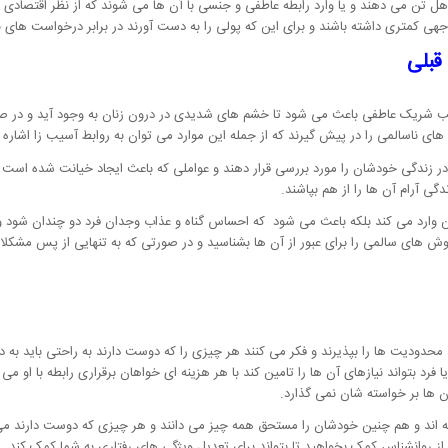
متاهل تن می دهند و یا وارد رابطه عاطفی و جنسی با آن ها می شوند که از نظر اقتصاد
توجهی کمتری داشته باشند و برای این که پولی را به دست آورند در برابر درخواست های 
قبلی
 شریک عاطفی باعث می شود تا خشم های شدیدی در درون زنان به وجود آید و در صورت
های ناسالمی را در پیش گیرند که از جمله این موارد می توان به روابط آسیب زا اشاره 
ر زندگی خودشان را مورد بررسی قرار دهند و عواملی که باعث ایجاد خیانت شده است را
ی آرام آن ها را از هم بپاشند.
رین وارد می کند بلکه باعث می شود که احساس گناه و عذاب وجدان فرد دو چندان شود و 
های سالمی را برای عبور از آن ها بشناسید و در صورتی که به تنهایی از پس مشکل
 محدودیت ها را بپذیرند و فکر می کنند هر چیزی را که دوست دارند به راحتی باید به
 فرد بتواند نیازهای آن ها را تامین کند با هر هزینه ای خواهان برقراری رابطه با او 
ن ها بر خواسته شان نمی گذارد.
رفته اند و هم چنین خودشان را مستحق همه چیز می دانند و هر چیزی که دوست دارند می 
 از روانشناس کمک بخواهید تا بتواند برای تعدیل ویژگی های رفتاری به شما کمک کند.