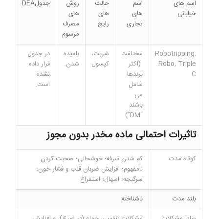
اسم های
اسم
حالت
روش
جدولDEA
خیابانی
های
های
های
تجاری
رایج
مصرف
مرسوم
Robotripping,
مختلفت
شربت،
بلعیده
در جدول
Robo, Triple
(اکثر
کپسول
شدن.
قرار داده
C
برندها
نشده
شامل
است.
می
باشند
“DM”)
تاثیرات احتمالی ماده مخدر بدون مجوز
کوتاه مدت
کم شدن سرفه؛ خوشحالی؛ صحبت کردن
نامفهوم؛ افزایش ضربان قلب و فشار خون؛
سرگیجه؛ اسهال؛ استفراغ
بلند مدت
ناشناخته
سایر مشکلات
مشکلات تنفسی، حمله (در صرع)، و افزایش