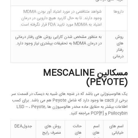
داروها
شواهد متناقضی در مورد اعتیاد آور بودن MDMA
وجود دارند. تا به حال کاربرد هیچ دارویی در درمان
اعتیاد به MDMA مورد تایید FDA قرار نگرفته است.
روش
به منظور مشخص شدن کارایی روش های رفتار درمانی
های
در درمان MDMA به تحقیقات بیشتری نیاز وجود دارد.
رفتار
درمانی
مسکالین MESCALINE
(PEYOTE)
یک هالوسینوژنی می باشد که در غنچه های شبیه به دیسک در قسمت سر
برخی از cacti ها وجود دارد که شامل Peyote هم می باشد. برای کسب
اطلاعات بیشتر به حقایق ماده مخدر هالوسیوژن ها LSD – ، Peyote,
Psilocybin و PCP[4] مراجعه کنید.
اسم های
اسم
حالت
روش های
جدولDEA
خیابانی
های
های
مصرف رایج