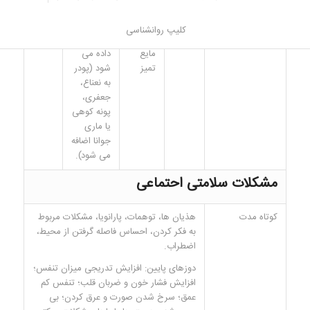
Peace Pill
ندارد.
قرص،
می شود،
یا
بلعیده می
کلیپ روانشناسی
کپسول؛
شود، دود
مایع
داده می
تمیز
شود (پودر
به نعناع،
جعفری،
پونه کوهی
یا ماری
جوانا اضافه
می شود).
مشکلات سلامتی احتماعی
کوتاه مدت
هذیان ها، توهمات، پارانویا، مشکلات مربوط
به فکر کردن، احساس فاصله گرفتن از محیط،
اضطراب.
دوزهای پایین: افزایش تدریجی میزان تنفس؛
افزایش فشار خون و ضربان قلب؛ تنفس کم
عمق؛ سرخ شدن صورت و عرق کردن؛ بی