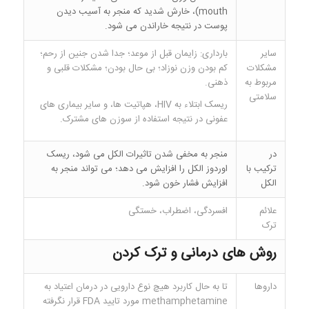
mouth)، خارش شدید که منجر به آسیب دیدن
پوست در نتیجه خاراندن می شود.
سایر
بارداری: زایمان قبل از موعد؛ جدا شدن جنین از رحم؛
مشکلات
کم بودن وزن نوزاد؛ بی حال بودن؛ مشکلات قلبی و
مربوط به
ذهنی.
سلامتی
ریسک ابتلاء به HIV، هپاتیت ها، و سایر بیماری های
عفونی در نتیجه استفاده از سوزن های مشترک.
در
منجر به مخفی شدن تاثیرات الکل می شود، ریسک
ترکیب با
اوردوز الکل را افزایش می دهد؛ می تواند منجر به
الکل
افزایش فشار خون شود.
علائم
افسردگی، اضطراب، خستگی
ترک
روش های درمانی و ترک کردن
داروها
تا به حال کاربرد هیچ نوع دارویی در درمان اعتیاد به
methamphetamine مورد تایید FDA قرار نگرفته