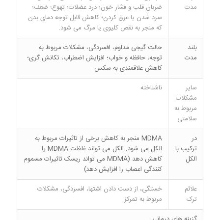
مدت
ضربان قلب و فشار خون؛ درد عضلات؛ تهوع؛ ضعف؛
سرد شدن یا عرق کردن؛ کاهش قابل توجه دمای بدن
که منجر به نقص کلیوی یا مرگ می شود.
بلند
حالت گیجی مداوم، افسردگی، مشکلات مربوط به
مدت
توجه، حافظه و خواب؛ افزایش اضطراب، تکانش گری؛
کاهش علاقمندی به سکس.
سایر
ناشناخته
مشکلات
مربوط به
سلامتی
در
MDMA منجر به کاهش برخی از تاثیرات مربوط به
ترکیب با
الکل می شود. الکل می تواند غلظت MDMA را
الکل
کاهش دهد (MDMA می تواند ریسک تاثیرات مسموم
کنندگی اعصاب را افزایش دهد)
علائم
خستگی، از دست دادن اشتها، افسردگی، مشکلات
ترک
مربوط به تمرکز.
گزینه های درمانی