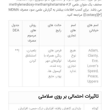
مخفف یک عنوان علمی 3,4-methylenedioxy-methamphetamine
می باشد. برای کسب اطلاعات بیشتر به گزارش علمی سوء مصرف MDMA
(Ecstasy)[3] مراجعه کنید.
اسم های
اسم
حالت های
روش
جدول
خیابانی
های
رایج
های
DEA
تجاری
مرسوم
مصرف
Adam,
هیچ
قرص های
بلعیدن،
I**
Clarity,
نوع
رنگی همراه با
استنشاق
Eve,
مصرف
لوگوهای مهر
کردن
Lover’s
تجاری
زده شده،
Speed,
ندارد
کپسول ها،
Peace,
پودر، مایع
Uppers
تاثیرات احتمالی بر روی سلامتی
کوتاه
بازداری کاهش یافته؛ افزایش درک حسی؛ افزایش