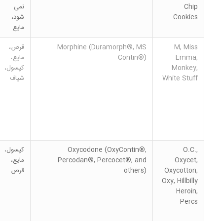
Chip
نمی
Cookies
شود،
مایع
M, Miss
Morphine (Duramorph®, MS
قرص،
Emma,
Contin®)
مایع،
Monkey,
کپسول،
White Stuff
شیاف
O.C.,
Oxycodone (OxyContin®,
کپسول،
Oxycet,
Percodan®, Percocet®, and
مایع،
Oxycotton,
others)
قرص
Oxy, Hillbilly
Heroin,
Percs