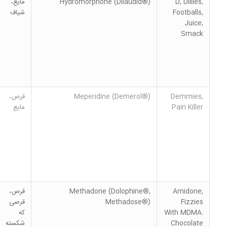
D, Dillies,
Hydromorphone (Dilaudid®)
مایع،
Footballs,
شیاف
Juice,
Smack
Demmies,
Meperidine (Demerol®)
قرص،
Pain Killer
مایع
Amidone,
Methadone (Dolophine®,
قرص،
Fizzies
Methadose®)
قرصی
With MDMA:
که
Chocolate
شکسته