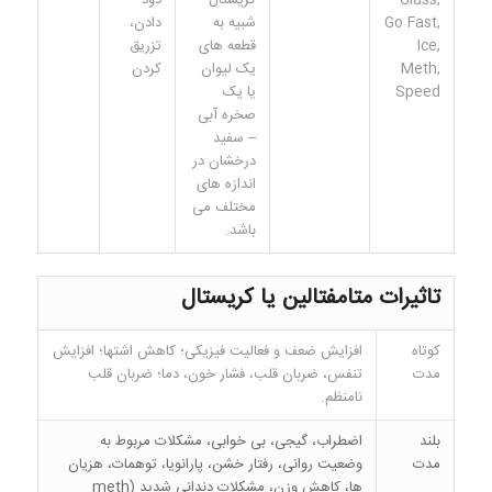
Go Fast,
شبیه به
دادن،
Ice,
قطعه های
تزریق
Meth,
یک لیوان
کردن
Speed
یا یک
صخره آبی
– سفید
درخشان در
اندازه های
مختلف می
باشد.
تاثیرات
متامفتالین
یا کریستال
کوتاه
افزایش ضعف و فعالیت فیزیکی؛ کاهش اشتها؛ افزایش
مدت
تنفس، ضربان قلب، فشار خون، دما؛ ضربان قلب
نامنظم.
بلند
اضطراب، گیجی، بی خوابی، مشکلات مربوط به
مدت
وضعیت روانی، رفتار خشن، پارانویا، توهمات، هزیان
ها، کاهش وزن، مشکلات دندانی شدید (meth