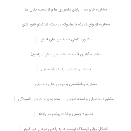
مشاوره خانواده = پایان دلخوری ها و از دست دادن ها
ماده مخدر جدید فن
مشاوره ازدواج | دیگه با هندوانه در بسته زندگیتو نابود نکن
سیکلیدین PCP
مشاوره تلفنی با برترین های ایران
یک داروی تجزیه کننده ای می باشد که به عنوان یک داروی بی حسی
درون وریدی مورد استفاده قرار می گیرد و به دلیل وجود داشتن یک سری
از تاثیرات معکوس جدی، مصرف آن متوقف شده است.
مشاوره آنلاین (صفحه مشاوره پرسش و پاسخ)
مواد مخدر تجزیه کننده عبارت از داروهای روان گردانی می باشند که باعث
می شوند فرد مصرف کننده از واقعیت جدا شود. PCP مخفف یک اسم
تست روانشناسی به همراه تحلیل
علمی phyncyclidine می باشد. برای کسب اطلاعات بیشتر به گزارش
علمی مواد مخدر تجزیه کننده و هالوسینوژن ها مراجعه کنید.
مشاوره روانشناسی و درمان های تضمینی
اسم های خیابانی
اسم
حالت
روش های
جدول
مشاوره تحصیلی و استعدادیابی
معجزه برای درمان افسردگی
های
های
مصرف
DEA
تجاری
رایج
مرسوم
مشاوره جنسی و لذت بیشتر در رابطه
Angel Dust,
هیچ
پودر
تزریق می
I, II
**
Boat, Hog,
کاربرد
سفید یا
شود،
اختلال روان ترسناک نیست ما به راحتی درمان می کنیم
Love Boat,
تجاری
رنگی،
استنشاق