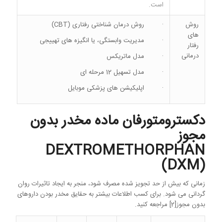
است.
روش
· روش درمان شناختی رفتاری (CBT)
های
· مدیریت وابستگی، یا انگیزه های تهییجی
رفتار
درمانی
· مدل ماتریکس
· مدل تسهیل 12 مرحله ای
· اپلیکیشن های پزشکی موبایل
دکسترومتورفان ماده مخدر بدون
مجوز
DEXTROMETHORPHAN
(DXM)
زمانی که بیش از حد تجویز شده مصرف شود، منجر به ایجاد تاثیرات روان
گردانی می شود. برای کسب اطلاعات بیشتر به حقایق مخدر بودن داروهای
بدون مجوز[2] مراجعه کنید.