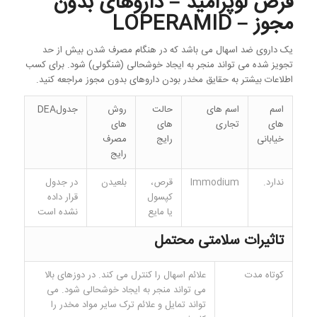
قرص لوپرامید – داروهای بدون
مجوز – LOPERAMID
یک داروی ضد اسهال می باشد که در هنگام مصرف شدن بیش از حد
تجویز شده می تواند منجر به ایجاد خوشحالی (شنگولی) شود. برای کسب
اطلاعات بیشتر به حقایق مخدر بودن داروهای بدون مجوز مراجعه کنید.
اسم
اسم های
حالت
روش
جدولDEA
های
تجاری
های
های
خیابانی
رایج
مصرف
رایج
ندارد.
Immodium
قرص،
بلعیدن
در جدول
کپسول
قرار داده
یا مایع
نشده است
تاثیرات سلامتی محتمل
کوتاه مدت
علائم اسهال را کنترل می کند. در دوزهای بالا
می تواند منجر به ایجاد خوشحالی شود. می
تواند تمایل و علائم ترک سایر مواد مخدر را