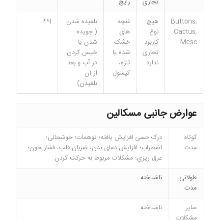
تجاری
رایج
Buttons,
هیچ
غنچه
بلعیده شدن
I**
Cactus,
نوع
های
( جویده
Mesc
کاربرد
خشک
شدن یا
تجاری
شده یا
خیس کردن
ندارد
تازه،
در آب و بعد
کپسول
از آن
بلعیدن)
عوارض جانبی مسکالین
کوتاه
درک حسی افزایش یافته؛ توهمات؛ خوشحالی؛
مدت
اضطراب؛ افزایش دمای بدن، ضربان قلب، فشار خون؛
عرق ریزی؛ مشکلات مربوط به حرکت کردن.
طولانی
ناشناخته
مدت
سایر
ناشناخته
مشکلات