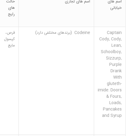
اسم های
اسم های تجاری
حالت
خیابانی
های
رایج
Captain
Codeine (برندهای مختلفی دارد)
قرص،
Cody, Cody,
کپسول
Lean,
مایع
Schoolboy,
Sizzurp,
Purple
Drank
With
gluteth-
imide: Doors
& Fours,
Loads,
Pancakes
and Syrup