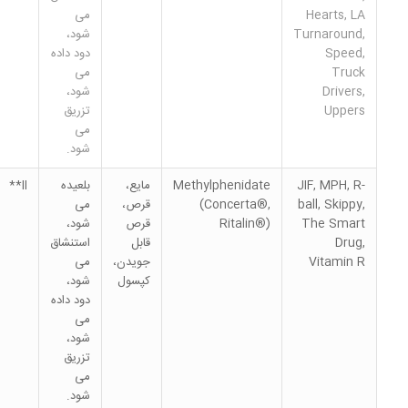
Hearts, LA
می
Turnaround,
شود،
Speed,
دود داده
Truck
می
Drivers,
شود،
Uppers
تزریق
می
شود.
JIF, MPH, R-
Methylphenidate
مایع،
بلعیده
II**
ball, Skippy,
(Concerta®,
قرص،
می
The Smart
Ritalin®)
قرص
شود،
Drug,
قابل
استنشاق
Vitamin R
جویدن،
می
کپسول
شود،
دود داده
می
شود،
تزریق
می
شود.