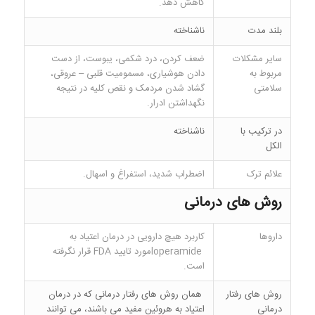
کاهش دهد.
بلند مدت
ناشناخته
سایر مشکلات
ضعف کردن، درد شکمی، یبوست، از دست
مربوط به
دادن هوشیاری، مسمومیت قلبی – عروقی،
سلامتی
گشاد شدن مردمک و نقص کلیه در نتیجه
نگهداشتن ادرار.
در ترکیب با
ناشناخته
الکل
علائم ترک
اضطراب شدید، استفراغ و اسهال.
روش های درمانی
داروها
کاربرد هیچ دارویی در درمان اعتیاد به
loperamideمورد تایید FDA قرار نگرفته
است.
روش های رفتار
همان روش های رفتار درمانی که در درمان
درمانی
اعتیاد به هروئین مفید می باشند، می توانند