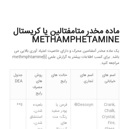
ماده مخدر متامفتالین یا کریستال
METHAMPHETAMINE
یک ماده مخدر آمفتامین محرک و دارای خاصیت اعتیاد آوری بالایی می
باشد. برای کسب اطلاعات بیشتر به گزارش علمی methmphtamine[1]
مراجعه کنید.
اسم های
اسم های
حالت های
روش
جدول
خیابانی
تجاری
رایج
های
DEA
مصرف
رایج
Crank,
Desoxyn®
قرص یا
بلعیده
II**
Chalk,
پودر سفید
شدن،
Crystal,
رنگ؛ مت
استنشاق
Fire,
های
شدن،
Glass,
کریستال
دود