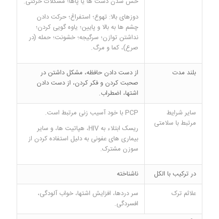
حس شدن دست ها یا پاها؛ مشکلات حرکتی.
دوزهای بالا: تهوع؛ استفراغ؛ حرکت دادن
چشم ها به بالا و پایین؛ یاوه گویی کردن؛
نداشتن توازن؛ سرگیجه؛ خشونت؛ حمله (در
صرع)، کما و مرگ.
بلند مدت
از دست دادن حافظه، مشکل داشتن در
صحبت کردن و فکر کردن، از دست دادن
اشتها، اضطراب.
سایر شرایط
PCP با خود آسیب زنی مرتبط است.
مرتبط با سلامتی
ریسک ابتلاء به HIV، هپاتیت ها، و سایر
بیماری های عفونی به دلیل استفاده کردن از
سوزن مشترک.
در ترکیب با الکل
ناشناخته
علائم ترک
سر دردها، افزایش اشتها، خواب آلودگی،
افسردگی.