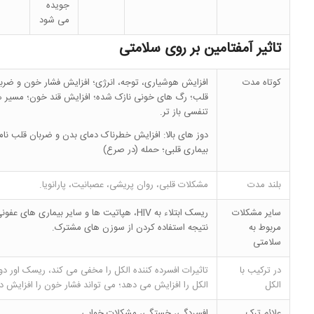
جویده
می شود
تاثیر آمفتامین بر روی سلامتی
کوتاه مدت
افزایش هوشیاری، توجه، انرژی؛ افزایش فشار خون و ضرب
قلب؛ رگ های خونی نازک شده؛ افزایش قند خون؛ مسیر 
تنفسی باز تر.
دوز های بالا: افزایش خطرناک دمای بدن و ضربان قلب نام
بیماری قلبی؛ حمله (در صرع)
بلند مدت
مشکلات قلبی، روان پریشی، عصبانیت، پارانویا.
سایر مشکلات
ریسک ابتلاء به HIV، هپاتیت ها و سایر بیماری های عفو
مربوط به
نتیجه استفاده کردن از سوزن های مشترک.
سلامتی
در ترکیب با
تاثیرات افسرده کننده الکل را مخفی می کند، ریسک اور دو
الکل
الکل را افزایش می دهد؛ می تواند فشار خون را افزایش د
علائم ترک
افسردگی، خستگی، مشکلات خوابی.