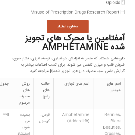
[1] Opioids
[2] Misuse of Prescription Drugs Research Report
مشاوره اعتیاد
آمفتامین یا محرک های تجویز
شده AMPHETAMINE
داروهایی هستند که منجر به افزایش هوشیاری، توجه، انرژی، فشار خون،
ضربان قلب و میزان تنفس می شوند. برای کسب اطلاعات بیشتر به
گزارش علمی سوء مصرف داروهای تجویز شده[1] مراجعه کنید.
اسم های
اسم های تجاری
حالت
روش
جدولDEA
خیابانی
های
های
رایج
مصرف
مرسوم
Bennies,
Amphetamine
قرص،
بلعیده
II**
Black
(Adderall®)
کپسول
می
Beauties,
شود،
Crosses,
استنشاق