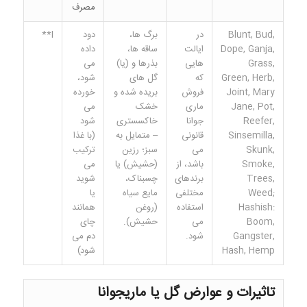
مصرف
Blunt, Bud,
در
برگ ها،
دود
I**
Dope, Ganja,
ایالت
ساقه ها،
داده
Grass,
هایی
بذرها و (یا)
می
Green, Herb,
که
گل های
شود،
Joint, Mary
فروش
بریده شده و
خورده
Jane, Pot,
ماری
خشک
می
Reefer,
جوانا
خاکسستری
شود
Sinsemilla,
قانونی
– متمایل به
(با غذا
Skunk,
می
سبز؛ رزین
ترکیب
Smoke,
باشد، از
(حشیش) یا
می
Trees,
برندهای
چسبناک،
شوید
Weed;
مختلفی
مایع سیاه
یا
Hashish:
استفاده
(روغن
همانند
Boom,
می
حشیش).
چای
Gangster,
شود.
دم می
Hash, Hemp
شود)
تاثیرات و عوارض گل یا ماریجوانا