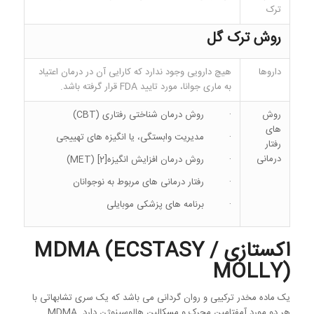
ترک
روش ترک گل
داروها
هیچ دارویی وجود ندارد که کارایی آن در درمان اعتیاد
به ماری جوانا، مورد تایید FDA قرار گرفته باشد.
روش
· روش درمان شناختی رفتاری (CBT)
های
· مدیریت وابستگی، یا انگیزه های تهییجی
رفتار
درمانی
· روش درمان افزایش انگیزه[2] (MET)
· رفتار درمانی های مربوط به نوجوانان
· برنامه های پزشکی موبایلی
اکستازی
MDMA (ECSTASY /
MOLLY)
یک ماده مخدر ترکیبی و روان گردانی می باشد که یک سری تشابهاتی با
هر دو مورد آمفتامین محرک و مسکالین هالوسینوژن دارد. MDMA