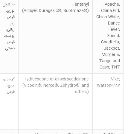
Apache,
Fentanyl
به شکل
China Girl,
(Actiq®, Duragesic®, Sublimaze®)
لوزی،
China White,
قرص
Dance
زیر
Fever,
زبانی،
Friend,
پوسته،
Goodfella,
قرص
Jackpot,
دهانی
Murder 8,
Tango and
Cash, TNT
Vike,
Hydrocodone or dihydrocodeinone
کپسول،
Watson-387
(Vicodin®, Norco®, Zohydro®, and
مایع،
others)
قرص