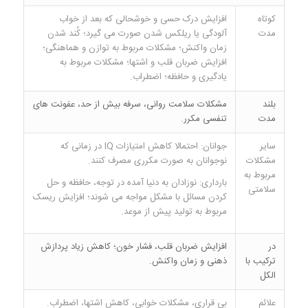
کوتاه
افزایش درک حسی و خوشحالی که بعد از خواب
مدت
آلودگی یا ریلکس شدن صورت می گیرد؛ کُند شدن
زمان واکنش؛ مشکلات مربوط به توازن و هماهنگی؛
افزایش ضربان قلب و اشتها؛ مشکلات مربوط به
یادگیری و حافظه؛ اضطراب.
بلند
مشکلات سلامت روانی، سرفه بیش از حد، عفونت های
مدت
تنفسی مکرر.
سایر
جوانان: احتمالا کاهش امتیازات IQ در زمانی که
مشکلات
نوجوانان به صورت مکرری مصرف کنند.
مربوط به
بارداری: نوزادان به دنیا آمده در توجه، حافظه و حل
سلامتی
کردن مسائل با مشکل مواجه می شوند؛ افزایش ریسک
مربوط به تولید پیش از موعد.
در
افزایش ضربان قلب، فشار خون؛ کاهش زیاد پردازش
ترکیب با
ذهنی و زمان واکنش.
الکل
علائم
بی قراری، مشکلات خوابی، کاهش اشتها، اضطراب.