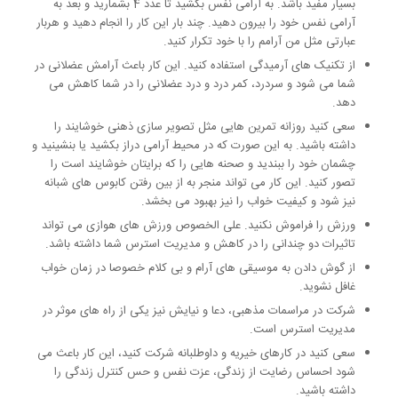
بسیار مفید باشد. به آرامی نفس بکشید تا عدد 4 بشمارید و بعد به
آرامی نفس خود را بیرون دهید. چند بار این کار را انجام دهید و هربار
عبارتی مثل من آرامم را با خود تکرار کنید.
از تکنیک های آرمیدگی استفاده کنید. این کار باعث آرامش عضلانی در
شما می شود و سردرد، کمر درد و درد عضلانی را در شما کاهش می
دهد.
سعی کنید روزانه تمرین هایی مثل تصویر سازی ذهنی خوشایند را
داشته باشید. به این صورت که در محیط آرامی دراز بکشید یا بنشینید و
چشمان خود را ببندید و صحنه هایی را که برایتان خوشایند است را
تصور کنید. این کار می تواند منجر به از بین رفتن کابوس های شبانه
نیز شود و کیفیت خواب را نیز بهبود می بخشد.
ورزش را فراموش نکنید. علی الخصوص ورزش های هوازی می تواند
تاثیرات دو چندانی را در کاهش و مدیریت استرس شما داشته باشد.
از گوش دادن به موسیقی های آرام و بی کلام خصوصا در زمان خواب
غافل نشوید.
شرکت در مراسمات مذهبی، دعا و نیایش نیز یکی از راه های موثر در
مدیریت استرس است.
سعی کنید در کارهای خیریه و داوطلبانه شرکت کنید، این کار باعث می
شود احساس رضایت از زندگی، عزت نفس و حس کنترل زندگی را
داشته باشید.