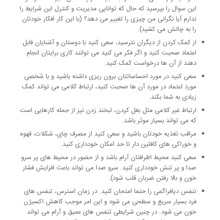
این سوال را بپرسید که حال که توانایی مدیریت و کنترل این شرایط را
ندارم آیا نگرانی من چیزی را تغییر می دهد؟ (با این کار افکار خودتان
را به چالش می کشید).
از کمک کردن از دیگران نترسید، سعی کنید با دوستان و آشنایان قابل
اعتماد صحبت کنید و اگر فکر می کنید می توانند کاری برایتان انجام
دهند از آن ها درخواست کمک کنید.
سعی کنید در مورد احساساتتان برون ریزی داشته باشید و با شخصی
مورد اعتماد در مورد آن ها صحبت کنید، ارتباط کلامی می تواند کمک
زیادی به شما بکند.
ارتباط غیر کلامی مثل بغل کردن، لبخند زدن نیز از جمله کارهایی است
که می تواند بسیار موثر باشد.
مراقب تغذیه خودتان باشید و سعی کنید از مصرف چای، شکلات، قهوه
و خوراکی های کافئین دار تا حد امکان خودداری کنید.
سعی کنید محیط اطرافتان آرام باشد و از حضور در محیط های پر سرو
صدا و پر تنش خودداری کنید. سرو صدا می تواند باعث افزایش فشار
خون و بالا رفتن ضربان قلب شود).
تنفس دیافراگمی را حتما امتحان کنید. در زمان استرس، تنفس های
فرد بسیار سریع و سطحی می شود و این امر موجب کاهش اکسیژن
خون می شود. در چنین شرایطی تنفس های عمیق و آرام می تواند