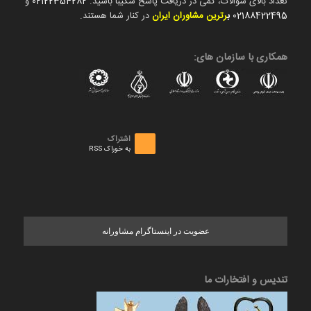
تعداد بالای سوالات، کمی در دریافت پاسخ شکیبا باشید.
02122354282
و
02188422495
ب
رترین مشاوران ایران
در کنار شما هستند.
همکاری با سازمان های:
اشتراک
به خوراک RSS
عضویت در اینستاگرام مشاورانه
تندیس و افتخارات ما