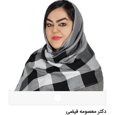
دکتر معصومه فیضی