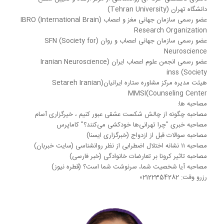
دانشگاه تهران (Tehran University)
عضو رسمی سازمان جهانی مغز و اعصاب (IBRO (International Brain
Research Organization
عضو رسمی سازمان جهانی اعصاب و روان (SFN (Society for
Neuroscience
عضو رسمی انجمن علوم اعصاب ایران (Iranian Neuroscience
Society) inss
هیئت مدیره مرکز مشاوره ستاره ایرانیان(Setareh Iranian
Counseling Center)MMSI
مصاحبه ها:
مصاحبه چگونه از چالش شکست عشقی عبور کنیم ، خیرگزاری آسام
مصاحبه خبری "چرا تهرانی‌ها خودکشی می‌کنند؟" کاماپرس
مصاحبه سوالات قبل از ازدواج (خبرگزاری ایسنا)
مصاحبه ۱۱ نشانه اختلال اضطرابی از نظر روانشناسی (سایت خبربان)
مصاحبه تاثیر کرونا بر تعارضات خانوادگی (خبر فارسی)
مصاحبه آیا شخصیت شما، سرنوشت شما است؟ (قطره نیوز)
رزرو وقت: 02122354282