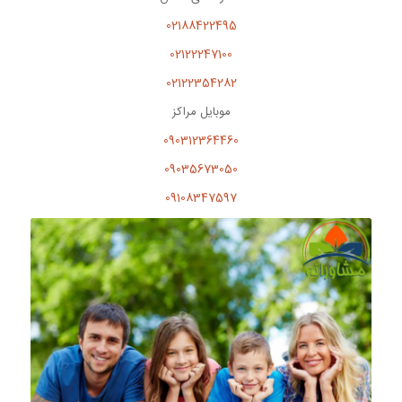
02188422495
02122247100
02122354282
موبایل مراکز
090312364460
09035673050
09108347597