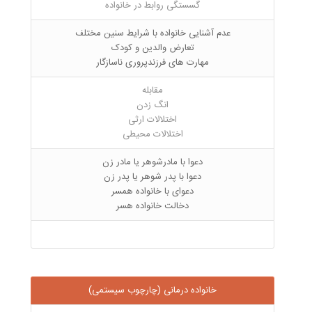
گسستگی روابط در خانواده
عدم آشنایی خانواده با شرایط سنین مختلف
تعارض والدین و کودک
مهارت های فرزندپروری ناسازگار
مقابله
انگ زدن
اختلالات ارثی
اختلالات محیطی
دعوا با مادرشوهر یا مادر زن
دعوا با پدر شوهر یا پدر زن
دعوای با خانواده همسر
دخالت خانواده هسر
خانواده درمانی (چارچوب سیستمی)