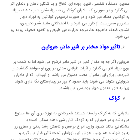
عصبی، دستگاه تنفسی، قلبی، روده ای، نخاع و بد شکلی دهان و دندان اثر
می گذارد و در صورتی که مادران کوکائینی به نوزادنشان شیر بدهند، نوزاد
به کوکائین معتاد می شود و در صورت نرسیدن کوکائین به نوزاد دچار
سندروم محرومیت از دارو می شود و با اختلالاتی مانند شیر نخوردن،
تشنج، ضعف ماهیچه ها، درجه حرارت غیر طبیعی و تغذیه ضعیف رو به رو
می شود.
تاثیر مواد مخدر بر شیر مادر، هروئین
هروئین اگر چه به مقدار کمی در شیر مادر ترشح می شود اما به شدت بر
روی نوزاد اثر می گذارد و اثرات طولانی مدتی بر روی او خواهد گذاشت و
شیردهی برای این مادران معتاد ممنوع می باشد و نوزدانی که از مادران
هروئینی متولد می شوند باید حدود 7 روز در بیمارستان نگه داری شوند
زیرا به طور معمول دچار زودرسی می باشند.
کراک
مادرانی که به کراک وابسته هستند شیر دادن به نوزاد برای آن ها ممنوع
می باشد و در صورتی که به کودک شان شیر دهند ممکن است با
مشکلاتی مانند کمبود وزن، انواع نواقص و کاهش رشد بدنی و مغزی رو
به رو شوند و هم چنین هوش این نوزادان تحت تاثیر قرار می گیرد و
ممکن است در آینده با اختلالات شناختی، اجتماعی و مشکلات تحصیلی رو