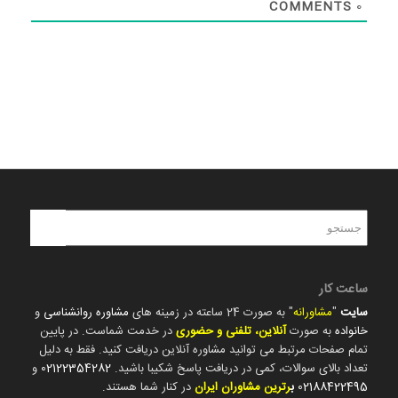
COMMENTS
0
ساعت کار
سایت
"
مشاورانه
" به صورت 24 ساعته در زمینه های
مشاوره روانشناسی
و
خانواده
به صورت
آنلاین، تلفنی و حضوری
در خدمت شماست. در پایین
تمام صفحات مرتبط می توانید مشاوره آنلاین دریافت کنید. فقط به دلیل
تعداد بالای سوالات، کمی در دریافت پاسخ شکیبا باشید.
02122354282
و
02188422495
ب
رترین مشاوران ایران
در کنار شما هستند.