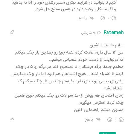
کنیم تا بتوانید در شرایط بهتری مسیر رشدی خود را ادامه بدهید
و اگر مشکلی وجود دارد در همین سطح حل شود.
0
پاسخ
Fatemeh
5 سال قبل
سلام خسته نباشین
من ۱۶ سال دارم،،عادت کردم همه چیز رو چندین بار چک میکنم
که درنهایت از دست خودم عصبانی میشم….
معلمم چندتا برگه فرستادن تا تصحیح کنم هر برگه رو ۵ بار چک
کردم تا اشتباه نشه ….هیچ اشتباهی هم نبود اما باز چک میکردم…
وقتی ی پیامی رو ب ی نفر میفرستم چندین بار چک میکنم ک
اشتباه نشه…
زمان امتحان هم بیش از حد سوالات رو چک میکنم حین همین
چک کردنا استرس میگیرم…
ممنون میشم راهنمایی کنین
0
پاسخ