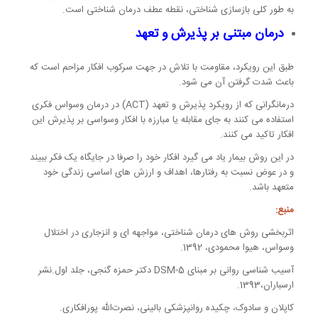
به طور کلی بازسازی شناختی، نقطه عطف درمان شناختی است.
درمان مبتنی بر پذیرش و تعهد
طبق این رویکرد، مقاومت با تلاش در جهت سرکوب افکار مزاحم است که
باعث شدت گرفتن آن می شود.
درمانگرانی که از رویکرد پذیرش و تعهد (ACT) در درمان وسواس فکری
استفاده می کنند به جای مقابله یا مبارزه با افکار وسواسی بر پذیرش این
افکار تاکید می کنند.
در این روش بیمار یاد می گیرد افکار خود را صرفا در جایگاه یک فکر ببیند
و در عوض نسبت به رفتارها، اهداف و ارزش های اساسی زندگی خود
متعهد باشد.
منبع:
اثربخشی روش های درمان شناختی، مواجهه ای و انزجاری در اختلال
وسواس، هیوا محمودی، 1392.
آسیب شناسی روانی بر مبنای DSM-5 دکتر حمزه گنجی، جلد اول.نشر
ارسباران،1393.
کاپلان و سادوک، چکیده روانپزشکی بالینی، نصرت‌الله پورافکاری.