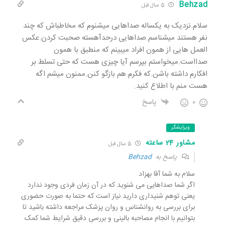
Behzad
5 سال قبل
سلام.نزدیک به یکساله صداهایی میشنوم که مخاطباش که چند
نفر هستند میشناسم.صداهایی درحدآهسته صحبت کردن.عکس
العمل هایی از همون افراد میبینم که منطبق با همون
صدااست.میخواستم بپرسم آیا چیزی هست که حتی تسلط بر
افکارم داشته باشن.که فکرم هم بازگو کنن.ممنون میشم اگه
هست منم با اطلاع کنید.
0
پاسخ
ویرایشگر
مشاور 24 ساعته
5 سال قبل
پاسخ به
Behzad
سلام به شما آقا بهزاد
اگر شما صداهایی می شنوید که در آن زمان فردی وجود ندارد
یعنی توهم شنیداری دارید نیاز است که حتما به صورت حضوری
برای بررسی به روانشناس و روان پزشک مراجعه داشته باشید تا
بتوانیم با انجام مصاحبه بالینی و بررسی دقیق شرایط شما کمک