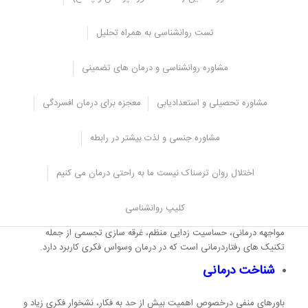
داروهای تجویزی جهت درمان وسواس فکری بسته به تشخیص روانپزشک
تست روانشناسی به همراه تحلیل
و با دوزی معین و تدریجی تجویز می شود.
دارودرمانی در اکثر مواقع درمانی است که همراه با روان درمانی تکمیل
مشاوره روانشناسی و درمان های تضمینی
می گردد و گاه بسته به شدت وسواس مقدمه روان درمانی و آماده سازی
بیمار برای پذیرش درمان شناختی یا رفتاری است.
مشاوره تحصیلی و استعدادیابی
معجزه برای درمان افسردگی
کلومی پرامین در درجه اول، فلوکستین، پاروکستین، سرترالین از جمله
داروهای تجویزی در درمان وسواس فکری است.
مشاوره جنسی و لذت بیشتر در رابطه
رفتار درمانی
اختلال روان ترسناک نیست ما به راحتی درمان می کنیم
تاکید ویژه رفتار درمانی بر اجبارهای رفتاری و آداب و رسوم خاصی است
که باعث کم شدن اضطراب فرد در کوتاه مدت و البته تقویت این افکار می
کلیپ روانشناسی
گردد.
مواجهه درمانی، حساسیت زدایی منظم، غرقه سازی تجسمی از جمله
تکنیک های رفتاردرمانی است که در درمان وسواس فکری کاربرد دارد.
شناخت درمانی
باورهای منفی درخصوص اهمیت بیش از حد به فکار، نشخوار فکری زیاد و