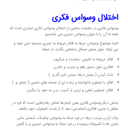
اختلال وسواس فکری
وسواس فکری در حقیقت بخشی از اختلال وسواس فکری اجباری است که
همه ما آن را با عنوان وسواس تمیزی می شناسیم.
البته موضوع وسواس صرفا به افکار مربوط به تمیزی محدود نمی شود و
می تواند حول محور مسائل مختلفی بگذرد، از جمله:
افکار مربوط به کثیفی، نجاست و میکروب
افکاری حول محور نظم و ترتیب و تقارن
شک کردن ( بستن درها، بستن شیر گاز و…)
افکار یا تصاویر ناخواسته و زننده ای از صحنه های جنسی ( تجاوز و..)
افکار، تصاویر ذهنی و ترس از آسیب زدن به خود یا دیگران
بخش دیگر وسواس فکری یعنی اجبارها شامل رفتارهایی است که فرد در
مقابل با چنین افکاری انجام می دهد تا از شدت اضطراب خود بکاهد.
چک کردن مرتب درها، در فرد مبتلا به وسواس چکینگ، شستن مکرر
لباس ها با تشریفات پیچیده در فرد مبتلا به وسواس تمیزی و یا گفتن