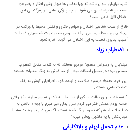
شاید برایتان سوال باشد که چرا بعضی ها دچار چنین افکار و رفتارهای
عجیب و ناخواسته ای می شوند و چه ویژگی هایی در رمزگشایی این
اختلال قابل تامل است؟
فارغ از سبب شناسی اختلال وسواس فکری و نقش محیط یا وراثت در
ایجاد چنین مسئله ای، می تواند به برخی خصوصیات شخصیتی که باعث
آسیب پذیری نسبت به این اختلال می گردد اشاره نمود:
اضطراب زیاد
مبتلایان به وسواس معمولا افرادی هستند که به شدت مقابل اضطراب
حساس بوده در تحلیل اتفاقات بیش از حد گوش به زنگ خطرات هستند.
این افراد معمولا درمورد سلامت و آینده خود، اطرافیان گوش به زنگ
اتفاقات منفی هستند:
” همیشه بدترین حالت ممکن از یه اتفاق به ذهنم هجوم میاره، مثلا وقتی
حامله بودم همش فکر می کردم سر زایمان می میرم یا بچه م ناقص به
دنیا میاد حالا هم که پسرم بزرگ شده همش فکر می کنم تو راه مدرسه یا
میدزدنش یا یه ماشین بهش میزنه”
عدم تحمل ابهام و بلاتکلیفی