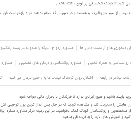
می شود تا کودک شخصیتی پر توقع داشته باشد .
که برخی از امور جز وظایف او هستند و در صورتی که انجام ندهند مورد بازخواست قرار 
یان دلخوری ها و از دست دادن ها
مشاوره ازدواج | دیگه با هندوانه در بسته زندگیتو 
روانشناسی به همراه تحلیل
مشاوره روانشناسی و درمان های تضمینی
مشاوره ت
لذت بیشتر در رابطه
اختلال روان ترسناک نیست ما به راحتی درمان می کنیم
کل
 خاص خودش را بخرد از شما تقاضای پول می کند در این صورت شما باید به او یاد ده
ید پایبند باشید و هیچ ایرادی ندارد تا فرزندتان با بحران مالی مواجه شود.
ول هایش را مدیریت کند و مشاهده کردید که در حال پس انداز کردن پول توجیبی اش م
از متخصصین و روانشناسان کودک کمک بخواهید، در این زمینه مرکز مشاوره ستاره ایران
نید و آموزش های لازم را به فرزندتان بدهید.