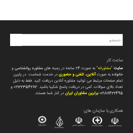
ساعت کار
سایت
"
مشاورانه
" به صورت 24 ساعته در زمینه های
مشاوره روانشناسی
و
خانواده
به صورت
آنلاین، تلفنی و حضوری
در خدمت شماست. در پایین
تمام صفحات مرتبط می توانید مشاوره آنلاین دریافت کنید. فقط به دلیل
تعداد بالای سوالات، کمی در دریافت پاسخ شکیبا باشید.
02122354282
و
02188422495
ب
رترین مشاوران ایران
در کنار شما هستند.
همکاری با سازمان های: