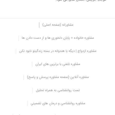
مشاورانه (صفحه اصلی)
مشاوره خانواده = پایان دلخوری ها و از دست دادن ها
6-سطح تحصیلات
مشاوره ازدواج | دیگه با هندوانه در بسته زندگیتو نابود نکن
درست است که آموزش تنها برای پایداری و دوام زندگی کافی نیست، اما
طبق تحقیقات و آمار، طلاق در خانواده هایی با سطوح بالاتر آموزش پایین
مشاوره تلفنی با برترین های ایران
تر است.
زوجهایی که درآمد بیشتری براساس آموزش و ایجاد استانداردهای بالاتر در
مشاوره آنلاین (صفحه مشاوره پرسش و پاسخ)
زندگی شان کسب می کنند، از ازدواج خود بیشتر از دیگران لذت خواهند
برد.
تست روانشناسی به همراه تحلیل
این مطالعه همچنین نشان می دهد که زنان تحصیل کرده تمایل دارند
شوهران خود را از میان کسانی که در سطح تحصیل بالاتر قرار دارند
مشاوره روانشناسی و درمان های تضمینی
انتخاب کنند.