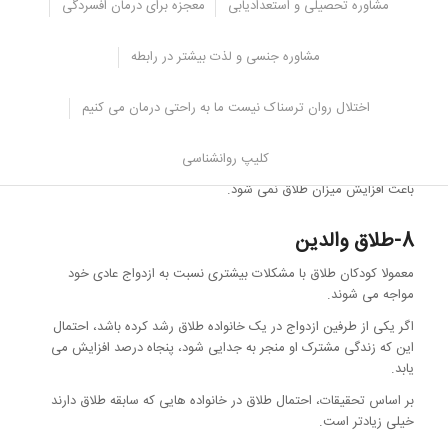
7-عدم آموزش مناسب
مشاوره تحصیلی و استعدادیابی
معجزه برای درمان افسردگی
مشارکت در مشاوره قبل از ازدواج می تواند میزان طلاق را به میزان قابل
مشاوره جنسی و لذت بیشتر در رابطه
توجهی کاهش دهد.
مشاوره قبل از ازدواج، همسران را در چگونگی حل مشکلات و اختلافات
اختلال روان ترسناک نیست ما به راحتی درمان می کنیم
یاری می کند، و برای حل مسائلی که ممکن است بعدا درگیری های
زناشویی را حل کند، ضروری است.
کلیپ روانشناسی
متأسفانه بسیاری از زوج ها در جلسات مشاوره ای شرکت نمی کنند و این
باعث افزایش میزان طلاق نمی شود.
8-طلاق والدین
معمولا کودکان طلاق با مشکلات بیشتری نسبت به ازدواج عادی خود
مواجه می شوند.
اگر یکی از طرفین ازدواج در یک خانواده طلاق رشد کرده باشد، احتمال
این که زندگی مشترک او منجر به جدایی شود، پنجاه درصد افزایش می
یابد.
بر اساس تحقیقات، احتمال طلاق در خانواده هایی که سابقه طلاق دارند
خیلی زیادتر است.