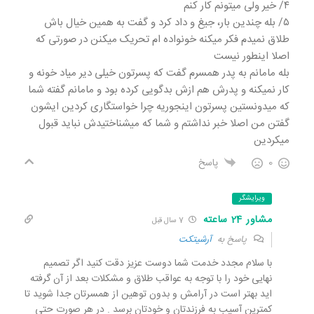
۴/ خیر ولی میتونم کار کنم
۵/ بله چندین بار، جیغ و داد کرد و گفت به همین خیال باش
طلاق نمیدم فکر میکنه خونواده ام تحریک میکنن در صورتی که
اصلا اینطور نیست
بله مامانم به پدر همسرم گفت که پسرتون خیلی دیر میاد خونه و
کار نمیکنه و پدرش هم ازش بدگویی کرده بود و مامانم گفته شما
که میدونستین پسرتون اینجوریه چرا خواستگاری کردین ایشون
گفتن من اصلا خبر نداشتم و شما که میشناختیدش نباید قبول
میکردین
0
پاسخ
ویرایشگر
مشاور 24 ساعته
7 سال قبل
پاسخ به
آرشیتکت
با سلام مجدد خدمت شما دوست عزیز دقت کنید اگر تصمیم
نهایی خود را با توجه به عواقب طلاق و مشکلات بعد از آن گرفته
اید بهتر است در آرامش و بدون توهین از همسرتان جدا شوید تا
کمترین آسیب به فرزندتان و خودتان برسد . در هر صورت حتی