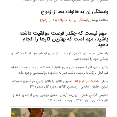
وابستگی زن به خانواده بعد از ازدواج
مطالعه بیشتر
وابستگی زن به خانواده بعد از ازدواج
مهم نیست که چقدر فرصت موفقیت داشته
باشید، مهم است که بهترین کارها را انجام
دهید.
راه هایی وجود دارد که می توانید از آنها برای ازدواج خود استفاده کنید و
زندگی خود را نجات دهید.
با این حال، اگر تصمیم قطعی برای طلاق گرفته شود و رابطه شما به نقطه
غیر قابل بازگشت رسیده باشد، نیاز به مشاوره روانشناسی وجود دارد.
منبع :
هدايت نيا فرج اله
. تسهيل طلاق يا طلاق زدايي در حقوق خانواده
ايران. حقوق اسلامي : زمستان 1394 , دوره 12 , شماره 47
عظيمي گركاني هادي , پوررضا آرمان. حقوق زوجين پس از طلاق. فقه و
تاريخ تمدن : بهار 1389 , دوره 6 , شماره 23