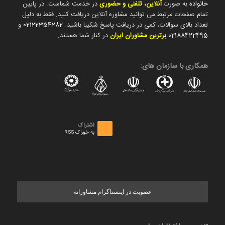
خانواده
به صورت
آنلاین، تلفنی و حضوری
در خدمت شماست. در پایین
تمام صفحات مرتبط می توانید مشاوره آنلاین دریافت کنید. فقط به دلیل
تعداد بالای سوالات، کمی در دریافت پاسخ شکیبا باشید.
02122354282
و
02188422495
ب
رترین مشاوران ایران
در کنار شما هستند.
همکاری با سازمان های:
اشتراک
به خوراک RSS
عضویت در اینستاگرام مشاورانه