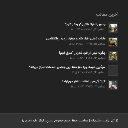
آخرین مطالب
چطور با افراد کنترل گر رفتار کنیم؟
دسامبر 16, 2025 - 12:00 ب.ظ
عادات ذهنی افراد شاد و موفق از دید روانشناسی
دسامبر 15, 2025 - 10:58 ب.ظ
چگونه ترس از طرد شدن را کنترل کنیم؟
دسامبر 14, 2025 - 10:54 ب.ظ
سوگیری توجه؛ چرا مغز فقط روی بعضی اطلاعات تمرکز می‌کند؟
دسامبر 14, 2025 - 2:17 ق.ظ
اثر تازگی؛ چرا اطلاعات آخر مهم‌ترند؟
دسامبر 12, 2025 - 7:52 ب.ظ
© کپی رایت
مشاورانه
|
سیاست حفظ حریم خصوصی
منبع :
گوگل بارد (جرمی)