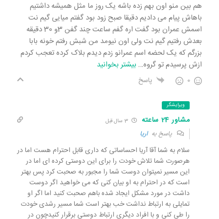
هم بین منو اون بهم زده باشه یک روز ما مثل همیشه داشتیم
باهاش پیام می دادیم دقیقا صبح زود بود گفتم میایی گیم نت
اسمش عمران بود گفت اره گفم ساعت چند گفن 3و 30 دقیقه
بعدش رفتیم گیم نت ولی اون نیومد من شبش رفتم خونه بابا
بزرگم که یک لحضه اسم عمرانو زدم دیدم بلاک کرده تعجب کردم
ازش پرسیدم تو گروه
…
بیشتر بخوانید
0
پاسخ
ویرایشگر
مشاور 24 ساعته
3 سال قبل
پاسخ به
اریا
سلام به شما آقا آریا احساساتی که داری قابل احترام هست اما در
هرصورت شما تلاش خودت را برای این دوستی کرده ای اما در
این مسیر نمیتوان دوست شما را مجبور به صحبت کرد پس بهتر
است که در احترام به او بیان کنی که می خواهید اگر دوست
داشت در مورد مشکل ایجاد شده باهم صحبت کنید اما اگر او
تمایلی به ارتباط نداشت خب بهتر است شما مسیر رشدی خودت
را طی کنی و با افراد دیگری ارتباط دوستی برقرار کنیدچون در