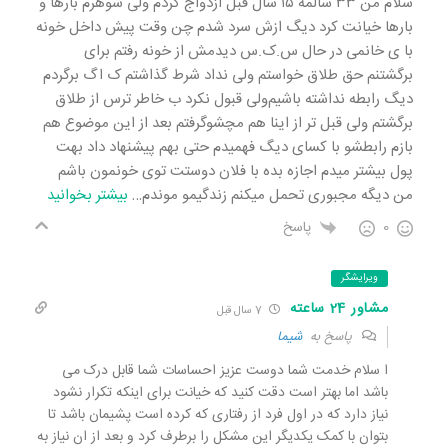
سلام من ۳۳ سالمه ۱۵ سال قبل ازدواج کردم ولی شوهرم بارها و
بارها خیانت کرد دیگ ازش سرد شدم چن وقت پیش داخل خونه
با ی خانمی در حال س.ک.س دیدمش از خونه رفتم برای
برگشتنم حق طلاق خواستم ولی نداد شرط گذاشتم ک اگ برگردم
دیگ رابطه نداشته باشیم‌ولی قبول نکرد ب خاطر ترس از طلاق
برگشتم ولی قبل تر از اینا هم مچشو‌گرفتم بعد از این موضوع هم
بازم رابطشو با کسای دیگ فهمیدم حتی بهم پیشنهاد داد بهت
پول بیشتر میدم اجازه بده با فلان دوستت توی خونمون باشم
من دیگه مجبوری تحمل میکنم زندگیمو موندم
…
بیشتر بخوانید
0
پاسخ
ویرایشگر
مشاور 24 ساعته
7 سال قبل
پاسخ به
شیما
ا سلام خدمت شما دوست عزیز احساسات شما قابل درک می
باشد اما بهتر است دقت کنید که خیانت برای اینکه تکرار نشود
نیاز دارد که در اول فرد از رفتاری که کرده است پشیمان باشد تا
بتوان با کمک یکدیگر این مشکل را برطرف کرد و بعد از ان نیاز به