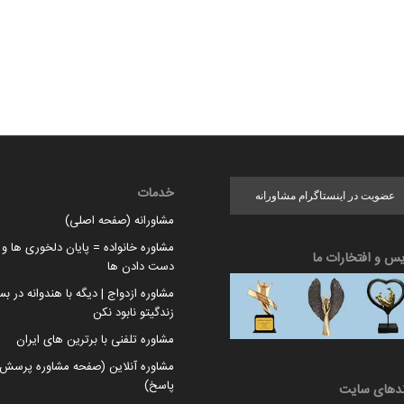
خدمات
عضویت در اینستاگرام مشاورانه
مشاورانه (صفحه اصلی)
مشاوره خانواده = پایان دلخوری ها و ا
یس و افتخارات ما
دست دادن ها
مشاوره ازدواج | دیگه با هندوانه در بس
زندگیتو نابود نکن
مشاوره تلفنی با برترین های ایران
مشاوره آنلاین (صفحه مشاوره پرسش 
پاسخ)
ندهای سایت