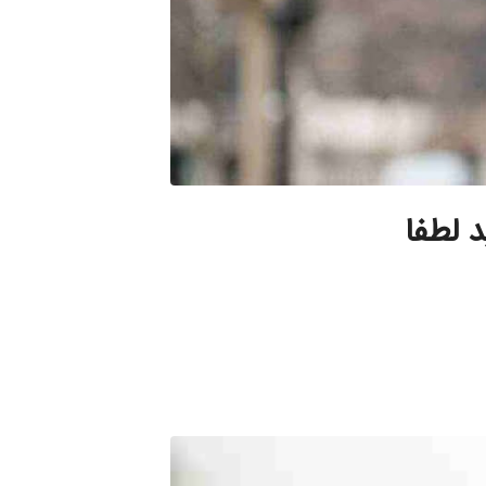
د لطفا