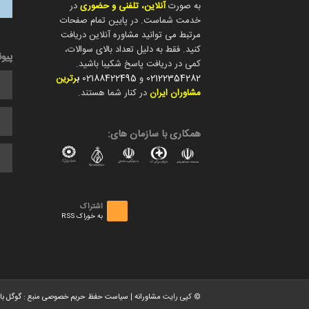
به صورت
آنلاین، تلفنی و حضوری
در
خدمت شماست. در پایین تمام صفحات
مرتبط می توانید مشاوره آنلاین دریافت
کنید. فقط به دلیل تعداد بالای سوالات،
پیو
کمی در دریافت پاسخ شکیبا باشید.
02122354282
و
02188422495
ب
رترین
مشاوران ایران
در کنار شما هستند.
همکاری با سازمان های:
اشتراک
به خوراک RSS
© کپی رایت
مشاورانه
|
سیاست حفظ حریم خصوصی
منبع :
گوگل با