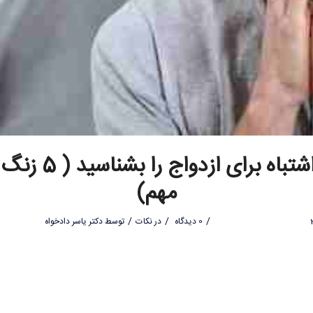
زنان اشتباه برای ازدواج 
مهم)
/
/
/
0 دیدگاه
در
نکات
توسط
دکتر یاسر دادخواه