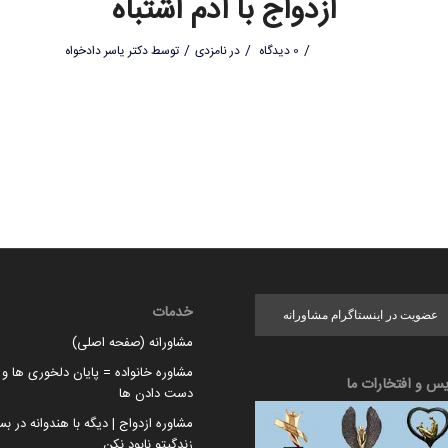
ازدواج با ادم اشتباه
/
/
/
0 دیدگاه
در
نامزدی
توسط
دکتر یاسر دادخواه
خدمات
عضویت در اینستاگرام مشاورانه
مشاورانه (صفحه اصلی)
مشاوره خانواده = پایان دلخوری ها و ا
یس و افتخارات ما
دست دادن ها
مشاوره ازدواج | دیگه با هندوانه در بس
زندگیتو نابود نکن