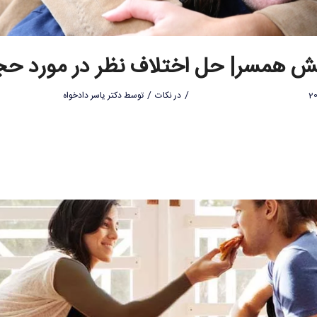
 همسر| حل اختلاف نظر در مورد ح
/
/
در
نکات
توسط
دکتر یاسر دادخواه