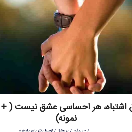
اشتباه، هر احساسی عشق نیست ( + 
نمونه)
/
/
/
0 دیدگاه
در
عشق
توسط
دکتر یاسر دادخواه