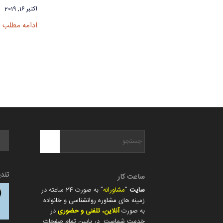
اکتبر 16, 2019
ادامه مطلب
تند
ساعت کار
سایت
"
مشاورانه
" به صورت 24 ساعته در
زمینه های
مشاوره روانشناسی
و
خانواده
به صورت
آنلاین، تلفنی و حضوری
در
خدمت شماست. در پایین تمام صفحات