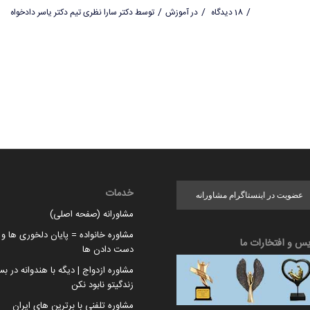
/
/
/
18 دیدگاه
در
آموزش
توسط
دکتر سارا نظری تیم دکتر یاسر دادخواه
خدمات
عضویت در اینستاگرام مشاورانه
مشاورانه (صفحه اصلی)
مشاوره خانواده = پایان دلخوری ها و ا
یس و افتخارات ما
دست دادن ها
مشاوره ازدواج | دیگه با هندوانه در بس
زندگیتو نابود نکن
مشاوره تلفنی با برترین های ایران