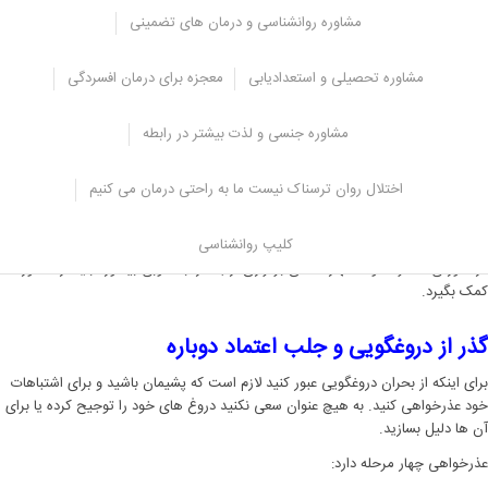
افراد برای این که آبروی خود راحفظ کنند مجبور می شوند دروغ های بیشتری بگویند و
مشاوره روانشناسی و درمان های تضمینی
این دروغ ها همین طور ادامه پیدا می کنند.
به همین دلیل است که وقتی دروغ یک نفر آشکار می شود تمام اعتمادی که ساخته
مشاوره تحصیلی و استعدادیابی
معجزه برای درمان افسردگی
شده است نیز خراب می شود و به همین دلیل باید از دروغ اجتناب کرد.
مشاوره جنسی و لذت بیشتر در رابطه
پیشگیری از دروغ گویی
اگر زوجین بتوانند یک فضای امن ایجاد کنند بدون ترس و قضاوت با یکدیگر صحبت
اختلال روان ترسناک نیست ما به راحتی درمان می کنیم
می کنند و دیگر فضایی برای دروغگویی ایجاد نمی شود بلکه صمیمیت، یادگیری تکنیک
های گفت‌وگو، مهارت حل مسئله به زوجین کمک می‌کند تا از پس مشکلات بر بیایند.
کلیپ روانشناسی
در صورتی که فرد نتواند مهارت های برقراری ارتباط را به خوبی بیاموزد باید از مشاور
کمک بگیرد.
گذر از دروغگویی و جلب اعتماد دوباره
برای اینکه از بحران دروغگویی عبور کنید لازم است که پشیمان باشید و برای اشتباهات
خود عذرخواهی کنید. به هیچ عنوان سعی نکنید دروغ های خود را توجیح کرده یا برای
آن ها دلیل بسازید.
عذرخواهی چهار مرحله دارد: