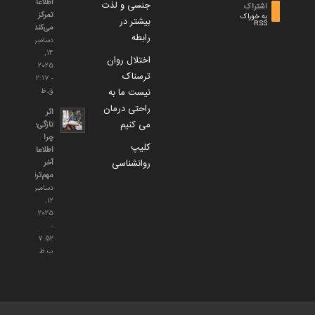
اطلاعات
جنسی و لذت
اشتراک
تمرکز
به خوراک
بیشتر در
RSS
می‌کند؟
رابطه
دسامبر
14,
اختلال روان
2025
ترسناک
- 2:17
نیست ما به
ق.ظ
راحتی درمان
اثر
می کنیم
تازگی؛
چرا
کلیپ
اطلاعات
روانشناسی
آخر
مهم‌ترند؟
دسامبر
12,
2025
-
7:52
ب.ظ