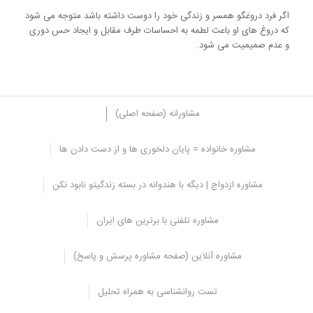
اگر فرد دروغگو همسر و زندگی خود را دوست داشته باشد متوجه می شود
که دروغ های او باعث لطمه به احساسات طرف مقابل و ایجاد حس دوری
و عدم صمیمیت می شود.
مشاورانه (صفحه اصلی)
پیامدهای دروغگویی برای فرد دروغ گو
مشاوره خانواده = پایان دلخوری ها و از دست دادن ها
دروغ گویی و پنهان کاری باعث اضطراب فرد می شود یعنی فرد دائم می ترسد که
دروغ‌هایش فاش شود و همسرش برخورده بدی با او داشته باشد برای همین فشار
مشاوره ازدواج | دیگه با هندوانه در بسته زندگیتو نابود نکن
روحی و روانی زیادی به فرد وارد می شود.
حتما شنیده اید که «فرد دروغگو کم حافظه می شود» افراد دروغگو انقدر دروغ های
مشاوره تلفنی با برترین های ایران
متفاوت می گویند و درگیر اضطراب می شوند که بالاخره خود را لو می دهند.
فرد دروغگو مجبور است دائماً اطلاعات را در ذهنش ذخیره کند که مبادا اشتباهی رخ
مشاوره آنلاین (صفحه مشاوره پرسش و پاسخ)
دهد و دروغش فاش شود و این کار انرژی زیادی از فرد می گیرد.
تست روانشناسی به همراه تحلیل
دروغ پشت دروغ