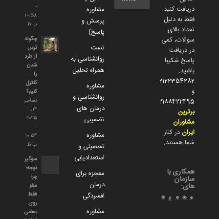
-
دریافت کنید.
مشاوره
10:58
فقط به دلیل
پرسش و
ب.ظ
تعداد بالای
پاسخ)
چگونه
سوالات، کمی
تست
ترس
در دریافت
از طرد
روانشناسی به
پاسخ شکیبا
شدن
همراه تحلیل
باشید.
را
02122354282
کنترل
مشاوره
و
کنیم؟
روانشناسی و
02188422495
دسامبر
درمان های
14,
ب
رترین
2025
تضمینی
مشاوران
-
ایران
در کنار
مشاوره
10:54
شما هستند.
ب.ظ
تحصیلی و
استعدادیابی
سوگیری
توجه؛
همکاری با
معجزه برای
چرا
سازمان
درمان
مغز
های:
فقط
افسردگی
روی
مشاوره
بعضی