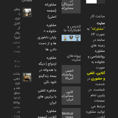
مطالب
در
مشاورانه
اینستاگرام
مشاورانه
چطور
(صفحه
با
ساعت کار
اصلی)
افراد
سایت
کنترل
مشاوره
تندیس و
گر
"
مشاورانه
" به
افتخارات ما
خانواده =
رفتار
صورت 24
پایان دلخوری
کنیم؟
ساعته در
دسامبر
ها و از دست
زمینه های
16,
دادن ها
مشاوره
2025
پیوندهای
روانشناسی
و
-
مشاوره
سایت
خانواده
به
12:00
ازدواج | دیگه
ب.ظ
صورت
با هندوانه در
انجمن
آنلاین، تلفنی
عادات
روانشناسی
بسته زندگیتو
و حضوری
در
آمریکا
ذهنی
نابود نکن
افراد
خدمت
شاد و
شماست. در
مشاوره تلفنی
کانون
موفق
پایین تمام
با برترین های
مشاوران
از دید
ایران
صفحات
ایران
روانشناسی
مرتبط می
دسامبر
مشاوره
توانید مشاوره
15,
Medical
آنلاین (صفحه
آنلاین
2025
news