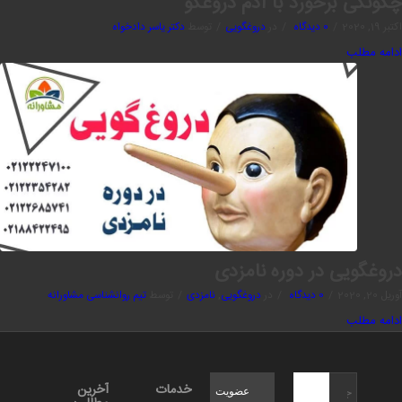
چگونگی برخورد با آدم دروغگو
اکتبر 19, 2020
/
0 دیدگاه
/
در
دروغگویی
/
توسط
دکتر یاسر دادخواه
ادامه مطلب
دروغگویی در دوره نامزدی
آوریل 20, 2020
/
0 دیدگاه
/
در
دروغگویی
,
نامزدی
/
توسط
تیم روانشناسی مشاورانه
ادامه مطلب
خدمات
آخرین
عضویت