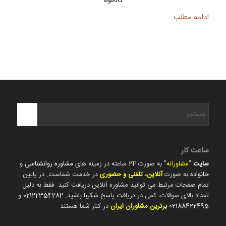
دادخواه
ادامه مطلب
ساعت کار
سایت
"
مشاورانه
" به صورت 24 ساعته در زمینه های
مشاوره روانشناسی
و
خانواده
به صورت
آنلاین، تلفنی و حضوری
در خدمت شماست. در پایین
تمام صفحات مرتبط می توانید مشاوره آنلاین دریافت کنید. فقط به دلیل
تعداد بالای سوالات، کمی در دریافت پاسخ شکیبا باشید.
02122354282
و
02188422495
ب
رترین مشاوران ایران
در کنار شما هستند.