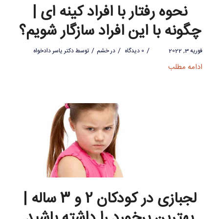
نحوه رفتار با افراد کینه ای |
چگونه با این افراد سازگار شویم؟
/
/
/
فوریه 3, 2022
0 دیدگاه
در
خشم
توسط
دکتر یاسر دادخواه
ادامه مطلب
لجبازی در کودکان 2 و 3 ساله |
بهترین برخورد را داشته باشید