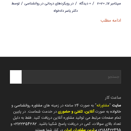
/
/
/
سپتامبر 17, 2020
0 دیدگاه
در
رویکردهای درمانی در روانشناسی
توسط
دکتر یاسر دادخواه
ادامه مطلب
ساعت کار
سایت
"
مشاورانه
" به صورت 24 ساعته در زمینه های
مشاوره روانشناسی
و
خانواده
به صورت
آنلاین، تلفنی و حضوری
در خدمت شماست. در پایین
تمام صفحات مرتبط می توانید مشاوره آنلاین دریافت کنید. فقط به دلیل
تعداد بالای سوالات، کمی در دریافت پاسخ شکیبا باشید.
02122354282
و
02188422495
ب
رترین مشاوران ایران
در کنار شما هستند.