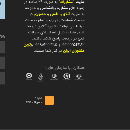
سایت
"
مشاورانه
" به صورت 24 ساعته در
زمینه های
مشاوره روانشناسی
و
خانواده
به صورت
آنلاین، تلفنی و حضوری
در
خدمت شماست. در پایین تمام صفحات
مرتبط می توانید مشاوره آنلاین دریافت
کنید. فقط به دلیل تعداد بالای سوالات،
پیو
کمی در دریافت پاسخ شکیبا باشید.
02122354282
و
02188422495
ب
رترین
مشاوران ایران
در کنار شما هستند.
همکاری با سازمان های:
اشتراک
به خوراک RSS