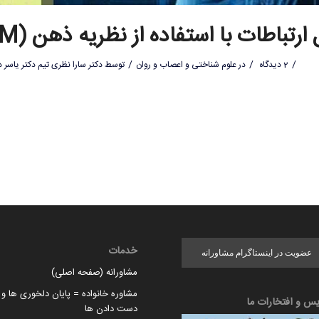
رتباطات با استفاده از نظریه ذهن (TOM)
/
/
/
2 دیدگاه
در
علوم شناختی و اعصاب و روان
توسط
دکتر سارا نظری تیم دکتر یاسر د
خدمات
عضویت در اینستاگرام مشاورانه
مشاورانه (صفحه اصلی)
مشاوره خانواده = پایان دلخوری ها و ا
یس و افتخارات ما
دست دادن ها