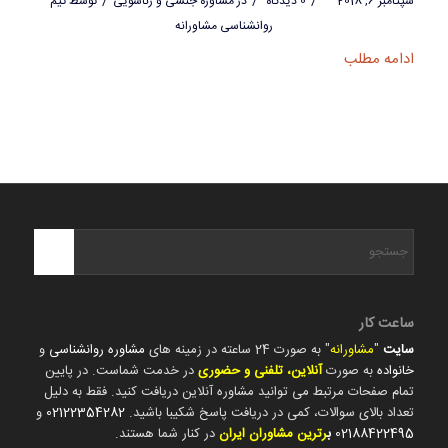
/
/
/
سپتامبر 6, 2018
0 دیدگاه
در
مشاوره جنسی و زناشویی
توسط
تیم
روانشناسی مشاورانه
ادامه مطلب
ساعت کار
سایت
"
مشاورانه
" به صورت 24 ساعته در زمینه های
مشاوره روانشناسی
و
خانواده
به صورت
آنلاین، تلفنی و حضوری
در خدمت شماست. در پایین
تمام صفحات مرتبط می توانید مشاوره آنلاین دریافت کنید. فقط به دلیل
تعداد بالای سوالات، کمی در دریافت پاسخ شکیبا باشید.
02122354282
و
02188422495
ب
رترین مشاوران ایران
در کنار شما هستند.