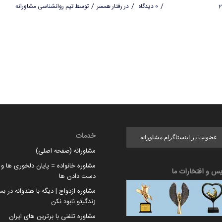
/
/
/
0 دیدگاه
در
رفتار همسر
توسط
تیم روانشناسی مشاورانه
خدمات
عضویت در اینستاگرام مشاورانه
مشاورانه (صفحه اصلی)
مشاوره خانواده = پایان دلخوری ها و ا
یس و افتخارات ما
دست دادن ها
مشاوره ازدواج | دیگه با هندوانه در بس
زندگیتو نابود نکن
مشاوره تلفنی با برترین های ایران