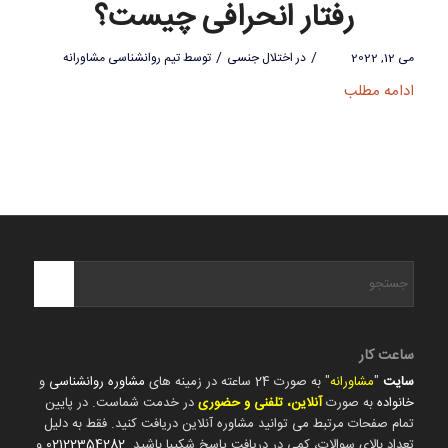
رفتار انحرافی چیست؟
/
/
می 12, 2022
در
اختلال جنسی
توسط
تیم روانشناسی مشاورانه
ادامه مطلب
ساعت کار
سایت
"
مشاورانه
" به صورت 24 ساعته در زمینه های
مشاوره روانشناسی
و
خانواده
به صورت
آنلاین، تلفنی و حضوری
در خدمت شماست. در پایین
تمام صفحات مرتبط می توانید مشاوره آنلاین دریافت کنید. فقط به دلیل
تعداد بالای سوالات، کمی در دریافت پاسخ شکیبا باشید.
02122354282
و