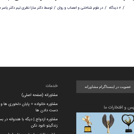
/
/
/
2 دیدگاه
در
علوم شناختی و اعصاب و روان
توسط
دکتر سارا نظری تیم دکتر یاسر د
خدمات
عضویت در اینستاگرام مشاورانه
مشاورانه (صفحه اصلی)
مشاوره خانواده = پایان دلخوری ها و ا
یس و افتخارات ما
دست دادن ها
مشاوره ازدواج | دیگه با هندوانه در بس
زندگیتو نابود نکن