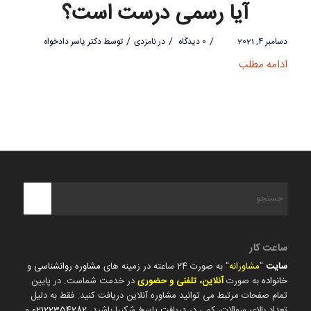
آیا رسمی درست است؟
/
/
/
دسامبر 4, 2021
0 دیدگاه
در
نامزدی
توسط
دکتر یاسر دادخواه
ادامه مطلب
ساعت کار
سایت
"
مشاورانه
" به صورت 24 ساعته در زمینه های
مشاوره روانشناسی
و
خانواده
به صورت
آنلاین، تلفنی و حضوری
در خدمت شماست. در پایین
تمام صفحات مرتبط می توانید مشاوره آنلاین دریافت کنید. فقط به دلیل
تعداد بالای سوالات، کمی در دریافت پاسخ شکیبا باشید.
02122354282
و