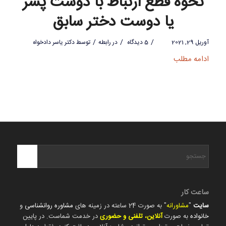
نحوه قطع ارتباط با دوست پسر
یا دوست دختر سابق
/
/
/
آوریل 29, 2021
5 دیدگاه
در
رابطه
توسط
دکتر یاسر دادخواه
ادامه مطلب
ساعت کار
سایت
"
مشاورانه
" به صورت 24 ساعته در زمینه های
مشاوره روانشناسی
و
خانواده
به صورت
آنلاین، تلفنی و حضوری
در خدمت شماست. در پایین