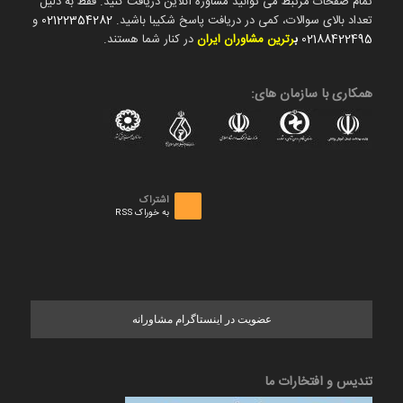
تمام صفحات مرتبط می توانید مشاوره آنلاین دریافت کنید. فقط به دلیل
تعداد بالای سوالات، کمی در دریافت پاسخ شکیبا باشید.
02122354282
و
02188422495
ب
رترین مشاوران ایران
در کنار شما هستند.
همکاری با سازمان های:
اشتراک
به خوراک RSS
عضویت در اینستاگرام مشاورانه
تندیس و افتخارات ما