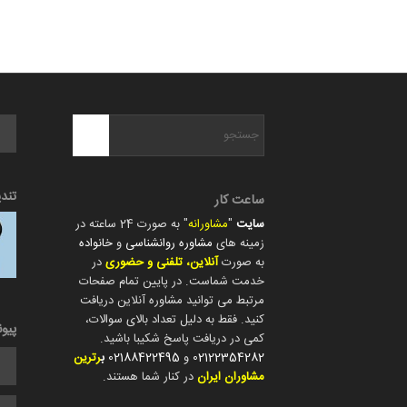
تند
ساعت کار
سایت
"
مشاورانه
" به صورت 24 ساعته در
زمینه های
مشاوره روانشناسی
و
خانواده
به صورت
آنلاین، تلفنی و حضوری
در
خدمت شماست. در پایین تمام صفحات
مرتبط می توانید مشاوره آنلاین دریافت
کنید. فقط به دلیل تعداد بالای سوالات،
پیو
کمی در دریافت پاسخ شکیبا باشید.
02122354282
و
02188422495
ب
رترین
مشاوران ایران
در کنار شما هستند.