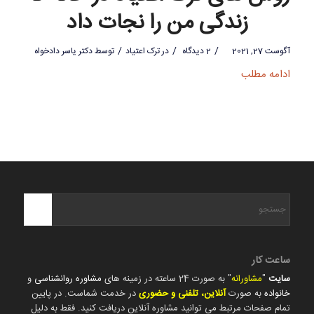
زندگی من را نجات داد
/
/
/
آگوست 27, 2021
2 دیدگاه
در
ترک اعتیاد
توسط
دکتر یاسر دادخواه
ادامه مطلب
ساعت کار
سایت
"
مشاورانه
" به صورت 24 ساعته در زمینه های
مشاوره روانشناسی
و
خانواده
به صورت
آنلاین، تلفنی و حضوری
در خدمت شماست. در پایین
تمام صفحات مرتبط می توانید مشاوره آنلاین دریافت کنید. فقط به دلیل