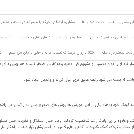
یان دلخوری ها و از دست دادن ها
مشاوره ازدواج | دیگه با هندوانه در بسته زندگیتو 
روانشناسی به همراه تحلیل
مشاوره روانشناسی و درمان های تضمینی
مشاوره ت
ویق کودک به پس انداز
لذت بیشتر در رابطه
اختلال روان ترسناک نیست ما به راحتی درمان می کنیم
کل
عواقب کار خود مطلع شود و رفتار اشتباه خود را اصلاح کند در این صورت تشویق و تح
 کند او را مورد تحسین و تشویق قرار دهید و به کارش افتخار کنید و هم چنین برای 
شد که باعث می شود رابطه عمیق تری میان فرزند و والدین ایجاد شود.
به کودک خود بدهند یکی از این آموزش ها روش های صحیح پس انداز کردن می باشد ک
کند و علاوه بر این باعث رشد شخصیت کودک، ایجاد حس استقلال و تقویت حس مسئولیت 
از مشاوره کودک کمک بگیرند تا آگاهی های لازم را در اختیارشان قرار دهد و راهکار های