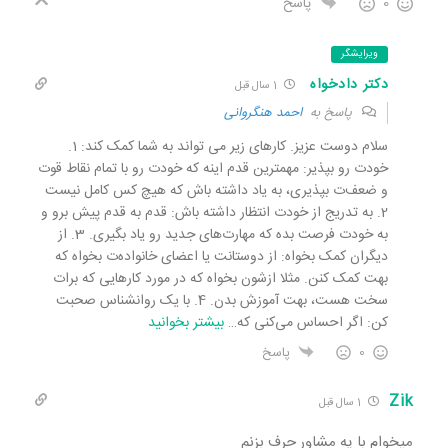
0
پاسخ
ویرایشگر
دکتر دادخواه
1 سال قبل
پاسخ به
احمد هنگروانی
سلام دوست عزیز. کارهای زیر می تواند به شما کمک کند: 1.
خودت رو بپذیر: مهمترین قدم اینه که خودت رو با تمام نقاط قوت
و ضعف‌ت بپذیری، به یاد داشته باش که هیچ کس کامل نیست
2. به تدریج از خودت انتظار داشته باش: قدم به قدم پیش برو و
به خودت فرصت بده که مهارت‌های جدید رو یاد بگیری. 3. از
دیگران کمک بخواه: از دوستانت یا اعضای خانواده‌ت بخواه که
بهت کمک کنن. مثلا ازشون بخواه که در مورد کارهایی که برات
سخت هست، بهت آموزش بدن. 4. با یک روانشناس صحبت
کن: اگر احساس می‌کنی که
…
بیشتر بخوانید
0
پاسخ
Zik
1 سال قبل
میخوام با یه مشاور حرف بزنم