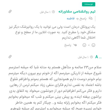
نویسنده
تیم روانشناسی مشاورانه
1 سال قبل
پاسخ به
فاطمه
یک پروتکل درمان است ولی می توانید با یک روانپزشک دیگر نیز
مشکل خود را مطرح کنید. به صورت انلاین ما از سطح و نوع
اختلال شما آگاهی نداریم
0
پاسخ
.. A
1 سال قبل
سلام من23 سالمه و متأهل هستم یه مدته شبا که میشه استرسم
شروع میشه از تاریکی میترسم اگه از خونم برم بیرون دیگه میترسم
بیام خونم دوست دارم همونجایی که هستم بمونم واطرافم شلوغ
باشه اعتماد به نفس ندارم فکرای منفی زیاد میکنم ترس از رهایی
دارم و فکر می‌کنم اطرافیانم دور از جونشون میخواد یه اتفاق بدی
براشون بیفته اینده رو پیش بینی میکنم و شب که میخوام بخوابم
فکر میکنم اگه بخوابم زلزله بشه و… چیکار کنم به همین خاطر
خوابم نمیبره صبح که میشه میخوابم و استرسم کم میشه شوهرم