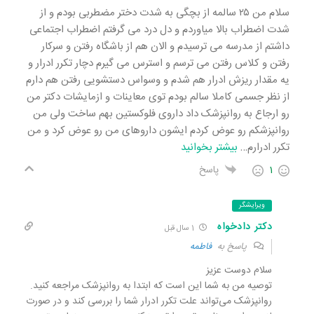
سلام من ۲۵ سالمه از بچگی به شدت دختر مضطربی بودم و از
شدت اضطراب بالا میاوردم و دل درد می گرفتم اضطراب اجتماعی
داشتم از مدرسه می ترسیدم و الان هم از باشگاه رفتن و سرکار
رفتن و کلاس رفتن می ترسم و استرس می گیرم دچار تکرر ادرار و
یه مقدار ریزش ادرار هم شدم و وسواس دستشویی رفتن هم دارم
از نظر جسمی کاملا سالم بودم توی معاینات و ازمایشات دکتر من
رو ارجاع به روانپزشک داد داروی فلوکستین بهم ساخت ولی من
روانپزشکم رو عوض کردم ایشون داروهای من رو عوض کرد و من
تکرر ادرارم
…
بیشتر بخوانید
1
پاسخ
ویرایشگر
دکتر دادخواه
1 سال قبل
پاسخ به
فاطمه
سلام دوست عزیز
توصیه من به شما این است که ابتدا به روانپزشک مراجعه کنید.
روانپزشک می‌تواند علت تکرر ادرار شما را بررسی کند و در صورت