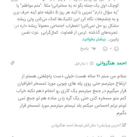
کوچک اول یک جمله بگو نه یه سخنرانی! مثلاً: “منم موافقم” یا
“یه سؤال دارم” تمرین با آینه هر روز ۵ دقیقه جلو آینه حرف بزن
و به چشم‌هات نگاه کن این تکنیک‌ها کمک می‌کنن ولی ریشه
مشکل رو حل نمی‌کنن! اضطراب اجتماعی معمولاً ریشه داره در:
.تجربه‌های گذشته .ترس از قضاوت .کمال‌گرایی .عزت نفس
پایین
…
بیشتر بخوانید
0
پاسخ
احمد هنگروانی
1 سال قبل
سلام من سنم ۲۰ ساله هست خیلی دست پاچلفتی هستم از
ارتفاع میترسم حتی روی پله های چوبی مورد تمسخر اطرافیان
قرار میگیرم در جمع میترسم یک کاری رو انجام دهم نکنه خراب
کنم منو مسخره کنن حتی یک گره زدن ساده هم تو جمع نمی
تونم بزنم احساس میکنم بلد نیستم میترسم مورد تمسخر قرار
بگیرم
آخرین ویرایش 1 سال قبل توسط احمد هنگروانی