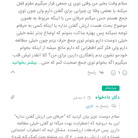
سلام وقت بخیر من وقتی توی ی جمعی قرار میگیرم مغزم قفل
میکنه یا بعضی وقتا ی چیزایی برای گفتن دارم ولی چون توی
جمع هستم حس میکنم حرفای من با اینکه مربوط به همون
موضوع بحث هست ارزش گفتن نداره یا اینکه کسی به حرفام
توجه نمیکنه پس بهتره ساکت بمونم که اوضاع بدتر نشه خیلی
خیلی دوست دارم بتونم توی جمع حرف بزنم چون خیلی مطالعه
دارم ولی فکر کنم اظطرابی که دارم مانع میشه از اینکه بخوام
خودمو نشون بدم راهکاری دارین برای من؟ کلا انقدر تپش قلب
میگیرم اگه بخوام توی جمع صحبت کنم که حتی
…
بیشتر بخوانید
1
پاسخ
ویرایشگر
دکتر دادخواه
8 ماه قبل
پاسخ به
نازی
سلام دوست عزیز بیان کردید که “حرفای من ارزش گفتن نداره”
این یه دروغیه که اضطرابت بهت میگه! تو گفتی خیلی مطالعه
داری. پس حرف‌هات ارزشمنده. مشکل اینه که اضطراب اجتماعی
نمیذاره این ارزش رو ببینی. 2 کار زیر میتونه بهت کمک کنه شروع