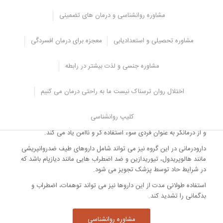
می توان ادعا کرد روان درمانی فرد پارانویید امری بسیار حساس و دشوار
مشاوره روانشناسی و درمان های تضمینی
است زیرا بیمار در شرایطی قرار دارد که به سختی اعتماد می کند، از انتقاد
بیزار است و با تجربه ی کوچک ترین ناامنی، ارتباط را ترک می کند.
مشاوره تحصیلی و استعدادیابی
معجزه برای درمان افسردگی
توانایی درمانگر در برقراری نوع منحصر به فردی
مشاوره جنسی و لذت بیشتر در رابطه
از ارتباط
در حقیقت مهم ترین مساله، توانایی درمانگر در برقراری نوع منحصر به
اختلال روان ترسناک نیست ما به راحتی درمان می کنیم
فردی از ارتباط است که فرد پارانویید در آن باقی بماند و احساس امنیت
کند.
کلیپ روانشناسی
در بسیاری از موارد، فرد پس از چند جلسه، درمان را نیمه کاره رها می کند
و از درمانگر به عنوان فردی سوء استفاده گر و ناامن یاد می کند.
دارودرمانی در این گروه نیز می تواند شامل داروهای طیف ضدروانپریشی
مانند هالوپریدول، تیوریدازین و ضد اضطراب هایی مانند دیازپام باشد که
در شرایط حاد توسط پزشک تجویز می شود.
استفاده طولانی مدت از این داروها نیز می تواند توهمات، اضطراب و
بدگمانی را تشدید کند.
مشاوره روانشناسی