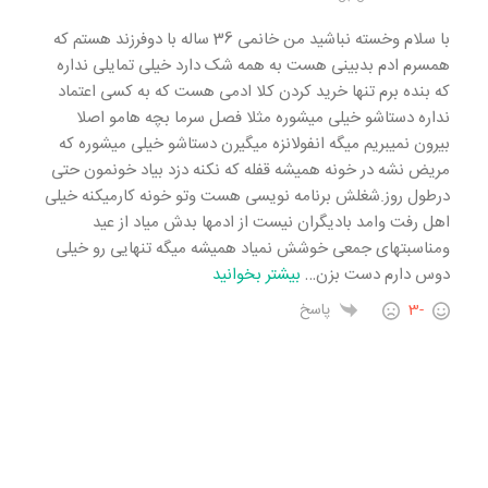
با سلام وخسته نباشید من خانمی 36 ساله با دوفرزند هستم که
همسرم ادم بدبینی هست به همه شک دارد خیلی تمایلی نداره
که بنده برم تنها خرید کردن کلا ادمی هست که به کسی اعتماد
نداره دستاشو خیلی میشوره مثلا فصل سرما بچه هامو اصلا
بیرون نمیبریم میگه انفولانزه میگیرن دستاشو خیلی میشوره که
مریض نشه در خونه همیشه قفله که نکنه دزد بیاد خونمون حتی
درطول روز.شغلش برنامه نویسی هست وتو خونه کارمیکنه خیلی
اهل رفت وامد بادیگران نیست از ادمها بدش میاد از عید
ومناسبتهای جمعی خوشش نمیاد همیشه میگه تنهایی رو خیلی
دوس دارم دست بزن
…
بیشتر بخوانید
-3
پاسخ