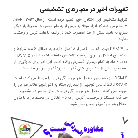
تغییرات اخیر در معیارهای تشخیصی
شرایط تشخیص این اختلال اخیرا تغییر کرده است. از سال 2013 ، DSM-
5 اعلام می کند که افراد مبتلا به ترس از به دام افتادن در محیط باز دیگر
نیازی به تایید بیش از حد اضطراب خود در رابطه با علت ترس و وحشت
ندارند.
در DSM-4 فردی که سن کمتر از 18 سال دارد باید حداقل 6 ماه شرایط و
علائم این اختلال را برای دریافت تشخیص داشته باشد، اما در DSM-5
مدت 6 ماه به تمام بیماران گسترش یافته است.این امر برای جلوگیری از
تشخیص بیش از حد ترس های گذرا و یا زودگذر و غیر مرتبط است.
DSM-4 نیز تشخیص اختلال هراس و آگورافوبیا را مرتبط می کند، اما در
DSM-5، تعداد قابل توجهی از بیماران مبتلا به آگورافوبیا علائم هراس را
تجربه نمی کنند. اختلال هراس و آگورافوبیا در حال حاضر دو تشخیص
جداگانه هستند و برچسب “ترس از به دام افتادن در محیط باز با یا بدون
اختلال هراس” دیگر اعمال نمی شود.