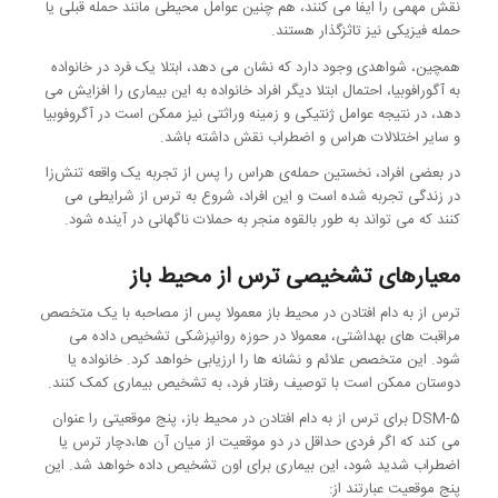
نقش مهمی را ایفا می کنند، هم چنین عوامل محیطی مانند حمله قبلی یا
حمله فیزیکی نیز تاثزگذار هستند.
همچین، شواهدی وجود دارد که نشان می دهد، ابتلا یک فرد در خانواده
به آگورافوبیا، احتمال ابتلا دیگر افراد خانواده به این بیماری را افزایش می
دهد، در نتیجه عوامل ژنتیکی و زمینه وراثتی نیز ممکن است در آگروفوبیا
و سایر اختلالات هراس و اضطراب نقش داشته باشد.
در بعضی افراد، نخستین حمله‌ی هراس را پس از تجربه یک واقعه تنش‌زا
در زندگی تجربه شده است و این افراد، شروع به ترس از شرایطی می
کنند که می تواند به طور بالقوه منجر به حملات ناگهانی در آینده شود.
معیارهای تشخیصی ترس از محیط باز
ترس از به دام افتادن در محیط باز معمولا پس از مصاحبه با یک متخصص
مراقبت های بهداشتی، معمولا در حوزه روانپزشکی تشخیص داده می
شود. این متخصص علائم و نشانه ها را ارزیابی خواهد کرد. خانواده یا
دوستان ممکن است با توصیف رفتار فرد، به تشخیص بیماری کمک کنند.
DSM-5 برای ترس از به دام افتادن در محیط باز، پنج موقعیتی را عنوان
می کند که اگر فردی حداقل در دو موقعیت از میان آن ها،دچار ترس یا
اضطراب شدید شود، این بیماری برای اون تشخیص داده خواهد شد. این
پنج موقعیت عبارتند از: