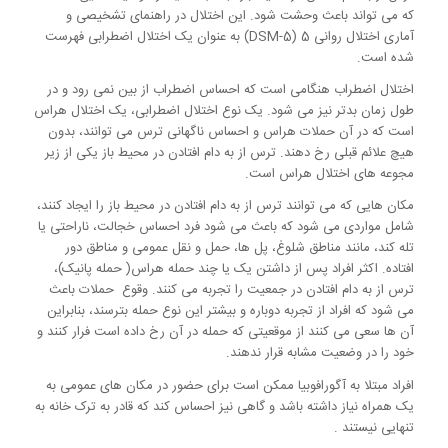
که می تواند باعث وحشت شود. این اختلال در راهنمای تشخیصی و
آماری اختلال روانی 5 (DSM-5) به عنوان یک اختلال اضطرابی فهرست
شده است.
اختلال اضطراب هنگامی است که احساس اضطراب از بین نمی رود و در
طول زمان بدتر نیز می شود. یک نوع اختلال اضطرابی، یک اختلال هراس
است که در آن حملات هراس و احساس ناگهانی ترس می توانند، بدون
هیچ علائم قبلی رخ دهند. ترس از به دام افتادن در محیط باز یکی از زیر
مجوعه های اختلال هراس است.
مکان هایی که می توانند ترس از به دام افتادن در محیط باز را ایجاد کنند،
شامل مواردی می شود که باعث می شود فرد احساس خجالت، ناراحتی یا
تله کند، مانند مناطق شلوغ، پل ها، حمل و نقل عمومی و مناطق دور
افتاده. اکثر افراد پس از داشتن یک یا چند حمله هراس( حمله پانیک)،
ترس از به دام افتادن در جمعیت را تجربه می کنند. وقوع حملات باعث
می شود که افراد از تجربه دوباره و بیشتر این نوع حمله بترسند، بنابراین
آن ها سعی می کنند از موقعیتی که حمله در آن رخ داده است فرار کنند و
خود را در وضعیت مشابه قرار ندهند.
افراد مبتلا به آگورافوبیا ممکن است برای حضور در مکان های عمومی به
یک همراه نیاز داشته باشد و گاهی نیز احساس کند که قادر به ترک خانه به
تنهایی نیستند .