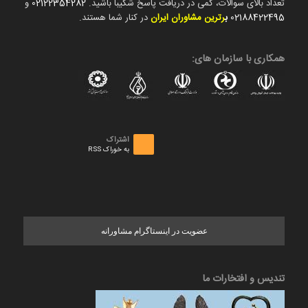
تعداد بالای سوالات، کمی در دریافت پاسخ شکیبا باشید.
02122354282
و
02188422495
ب
رترین مشاوران ایران
در کنار شما هستند.
همکاری با سازمان های:
اشتراک
به خوراک RSS
عضویت در اینستاگرام مشاورانه
تندیس و افتخارات ما