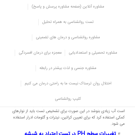
مشاوره آنلاین (صفحه مشاوره پرسش و پاسخ)
یکی از دلایلی که باعث بروز خطا در تست های تشخیصی می شود خطا در
نمونه گیری می باشد، با توجه به این که نمونه گیر حضور دارد اما ممکن
تست روانشناسی به همراه تحلیل
است تقلب صورت گیرد و فرد معتاد با استفاده از تقلب کردن نمونه خود را
با نمونه دیگری عوض کند.
مشاوره روانشناسی و درمان های تضمینی
خطاهای تکنیکی در تست اعتیاد به شیشه
مشاوره تحصیلی و استعدادیابی
معجزه برای درمان افسردگی
نوار تست باید به مدت 10 الی 15 ثانیه در ادرار نگه داشته شود و قبل از آن
که جواب خوانده شود به مدت 5 دقیقه روی یک سطح صاف غیر جذاب
قرار داده شود، در صورتی که پاسخ در یک دقیقه اول و یا بعد از 10 دقیقه
مشاوره جنسی و لذت بیشتر در رابطه
تفسیر شود، خطا در ارزیابی به وجود می آید.
رقیق کننده ها
اختلال روان ترسناک نیست ما به راحتی درمان می کنیم
هر عاملی که باعث رقیق کردن ادرار شود باعث اختلال در جواب تست ها
کلیپ روانشناسی
خواهد شد برای مثال فردی برای این که جواب تستش منفی شود ممکن
است آب زیادی بنوشد در این صورت برای تشخیص تست باید از نوارهای
کمکی استفاده کرد که برای تعیین کراتین، نیترات و گلومات ادرار استفاده
می شود.
تغییرات سطح
PH
در تست اعتیاد به شیشه