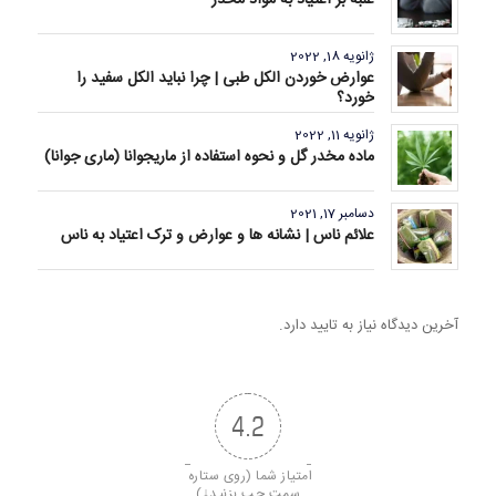
غلبه بر اعتیاد به مواد مخدر
ژانویه 18, 2022
عوارض خوردن الکل طبی | چرا نباید الکل سفید را
خورد؟
ژانویه 11, 2022
ماده مخدر گل و نحوه استفاده از ماریجوانا (ماری جوانا)
دسامبر 17, 2021
علائم ناس | نشانه ها و عوارض و ترک اعتیاد به ناس
آخرین دیدگاه نیاز به تایید دارد.
4.2
امتیاز شما (روی ستاره 
سمت چپ بزنید↓)