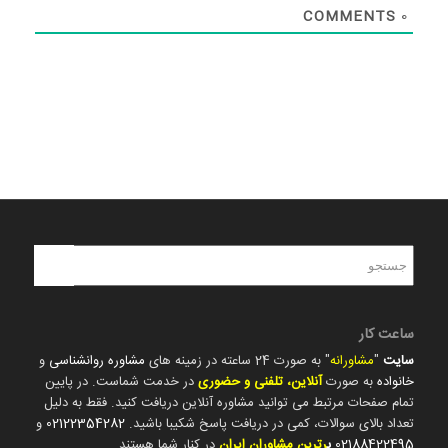
COMMENTS
0
ساعت کار
سایت
"
مشاورانه
" به صورت 24 ساعته در زمینه های
مشاوره روانشناسی
و
خانواده
به صورت
آنلاین، تلفنی و حضوری
در خدمت شماست. در پایین
تمام صفحات مرتبط می توانید مشاوره آنلاین دریافت کنید. فقط به دلیل
تعداد بالای سوالات، کمی در دریافت پاسخ شکیبا باشید.
02122354282
و
02188422495
ب
رترین مشاوران ایران
در کنار شما هستند.