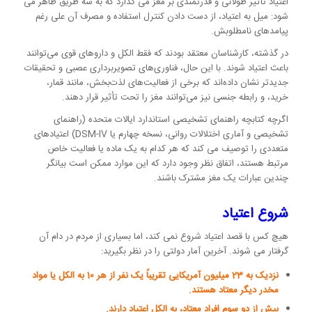
اعتیاد تأثیر طولانی و قدرتمندی بر مغز می گذارد که به سه طریق ظاهر می
شود: میل به اعتیاد، از دست دادن کنترل استفاده و مصرف آن علی رغم
پیامدهای نامطلوبش.
در گذشته، کارشناسان معتقد بودند که فقط الکل و داروهای قوی می‌توانند
باعث اعتیاد شوند. با این حال، فناوری‌های تصویربرداری عصبی و تحقیقات
جدیدتر نشان داده‌اند که برخی از فعالیت‌های لذت‌بخش، مانند قمار،
خرید، و رابطه جنسی نیز می‌توانند مغز را تحت تأثیر قرار دهند.
اگرچه کتابچه راهنمای تشخیصی استاندارد ایالات متحده (راهنمای
تشخیصی و آماری اختلالات روانی، نسخه چهارم یا DSM-IV) اعتیادهای
متعددی را توصیف می کند که هر کدام به یک ماده یا فعالیت خاص
مرتبط هستند، اتفاق نظر وجود دارد که این موارد ممکن است بیانگر
چندین عبارات یک مغز مشترک باشند.
شروع اعتیاد
هیچ کس با قصد اعتیاد شروع نمی کند، اما بسیاری از مردم در دام آن
گرفتار می شوند. آخرین آمار دولتی را در نظر بگیرید:
نزدیک به 23 میلیون آمریکایی تقریباً یک نفر از هر 10 به الکل یا مواد
مخدر دیگر معتاد هستند.
بیش از دو سوم افراد معتاد، به الکل اعتیاد دارند.