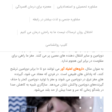
آیا تا به حال در مورد استفاده از مواد یا میزان مصرف خود به کسی دروغ
مشاوره تحصیلی و استعدادیابی
معجزه برای درمان افسردگی
گفته اید؟
مشاوره جنسی و لذت بیشتر در رابطه
توسعه تحمل
با گذشت زمان، مغز به گونه ای سازگار می شود که در واقع ماده مخدر یا
اختلال روان ترسناک نیست ما به راحتی درمان می کنیم
فعالیت مورد نظر را کمتر لذت بخش می کند.
کلیپ روانشناسی
طبیعی است که پاداش معمولا تنها با صرف زمان و تلاش به دست می
آید. داروها و رفتارهای اعتیاد آور میانبری ایجاد می کنند و مغز را با
دوپامین و سایر انتقال دهنده های عصبی پر می کنند. مغز ما راهی برای
مقاومت در برابر این هجوم ندارد.
به عنوان مثال،
داروهای اعتیاد آور
می توانند دو تا 10 برابر دوپامین ترشح
کنند، که پاداش های طبیعی است. در فردی که معتاد می شود، گیرنده
های مغز غرق در دوپامین می شوند و مغز با تولید دوپامین کمتر یا حذف
گیرنده‌های دوپامین واکنش نشان می‌دهد. سازگاری شبیه به کاهش صدا
در بلندگو زمانی که سر و صدا بیش از حد بلند می‌شود.