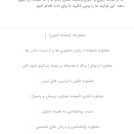
دهد. این فرآیند ما را برمی انگیزد تا برای لذت اقدام کنیم.
مشاورانه (صفحه اصلی)
مشاوره خانواده = پایان دلخوری ها و از دست دادن ها
آیا اعتیاد دارید؟
مشاوره ازدواج | دیگه با هندوانه در بسته زندگیتو نابود نکن
تعیین اینکه آیا اعتیاد دارید یا نه کاملاً ساده نیست. عمدتاً به دلیل انگ و
شرم مرتبط با
اعتیاد
، اعتراف به آن آسان نیست،. اما اعتراف به مشکل
مشاوره تلفنی با برترین های ایران
اعتیاد اولین قدم به سوی بهبودی است.
پاسخ “بله” به هر یک از سه سوال زیر نشان می دهد که شما ممکن است
مشاوره آنلاین (صفحه مشاوره پرسش و پاسخ)
معتاد باشید و باید حداقل برای ارزیابی و راهنمایی بیشتر با یک
متخصص مشورت کنید.
تست روانشناسی به همراه تحلیل
آیا بیشتر از گذشته از مواد استفاده می کنید یا بیشتر درگیر این عادت می
شوید؟
مشاوره روانشناسی و درمان های تضمینی
آیا زمانی که ماده مخدر را ندارید، علائم ترک را دارید؟