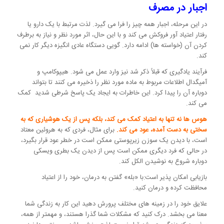
اجبار در مصرف
در این مرحله، اجبار همه چیز را فرا می گیرد. لذت مرتبط با یک دارو یا
رفتار اعتیاد آور فروکش می کند و با این حال، اثر مورد نظر و نیاز به برطرف
کردن آن (خواسته ها) ادامه دارد. گویی دستگاه عادی انگیزه دیگر کار نمی
کند.
فرآیند یادگیری که قبلاً ذکر شد نیز وارد عمل می شود. هیپوکامپ و
آمیگدال اطلاعات مربوط به ماده مورد نظر را ذخیره می کنند تا بتواند
دوباره آن را پیدا کرد. این خاطرات به ایجاد یک پاسخ شرطی شدید کمک
می کند.
هوس ها نه تنها به اعتیاد کمک می کند، بلکه پس از یک هوشیاری که به
سختی به دست آمده، عود می کند.
برای مثال، فردی که به هروئین معتاد
است، با دیدن یک سوزن زیرپوستی ممکن است در خطر عود قرار بگیرد،
در حالی که فرد دیگری ممکن است پس از دیدن یک بطری ویسکی
دوباره شروع به نوشیدن الکل کند.
بازیابی امکان پذیر است:با «بله» گفتن به درمان، خود را از اعتیاد
محافظت کرده و درمان کنید.
علایق خود را در زمینه های مختلف پرورش دهید این کار به زندگی شما
معنا می بخشد. درک کنید که مشکلات شما گذرا هستند، و مهمتر از همه،