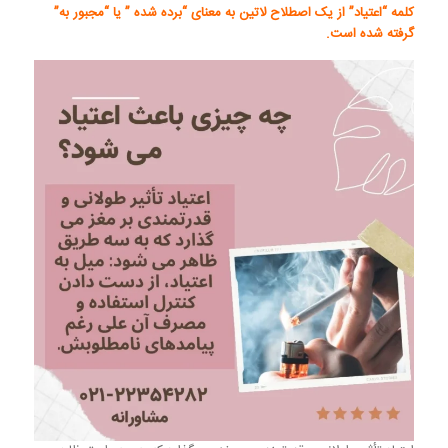
کلمه “اعتیاد” از یک اصطلاح لاتین به معنای “برده شده ” یا “مجبور به”
گرفته شده است.