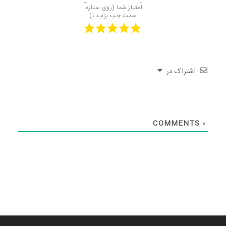
امتیاز شما (روی ستاره 
سمت چپ بزنید↓)
اشتراک در
COMMENTS
0