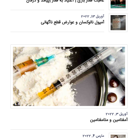
عاقبت قمار بازی | اعتیاد به قمار |پیامد و درمان
آوریل 13, 2022
آمپول نالوکسان و عوارض قطع ناگهانی
آوریل 3, 2022
آمفتامین و متامفتامین
مارس 4, 2022