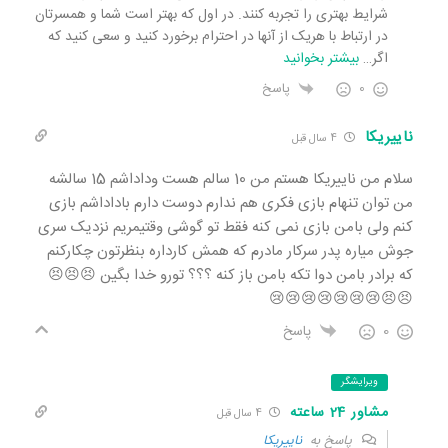
شرایط بهتری را تجربه کنند. در اول که بهتر است شما و همسرتان
در ارتباط با هریک از آنها در احترام برخورد کنید و سعی کنید که
اگر
…
بیشتر بخوانید
0
پاسخ
ناییریکا
4 سال قبل
سلام من ناییریکا هستم من 10 سالم هست وداداشم 15 سالشه
من توان تنهام بازی فکری هم ندارم دوست دارم باداداشم بازی
کنم ولی بامن بازی نمی کنه فقط تو گوشی وقتیمریم نزدیک سری
جوش میاره پدر سرکار مادرم که همش کارداره بنظرتون چکارکنم
که برادر بامن دوا تکه بامن باز کنه ؟؟؟ تورو خدا بگین 😣😣😣
😣😣😢😢😢😢😢😢😢
0
پاسخ
ویرایشگر
مشاور 24 ساعته
4 سال قبل
پاسخ به
ناییریکا