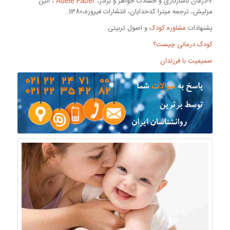
2-درمان ناسازگاری و حسادت خواهر و برادر،
Adele Faber
، الین
مزلیش، ترجمه میترا کدخدایان، انتشارات فیروزه،1380.
پشنهادات
مشاوره کودک
و اصول تربیتی
کودک درمانی چیست؟
صمیمیت با فرزندان