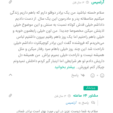
آرتمیس
3 سال قبل
سلام خسته نباشید من یک برادر دوقلو دارم که باهم داریم زندگی
میکنیم متاسفانه پدر و مادرمون این یک سال. از دست دادیم
داداشم خیلی قدش کوتاه نسبت به سنش و این موضوع خیلی
اذیتش میکن مخصوصا جدیدا. من اون خیلی رابطمون خوبه و
خیلی باهم راحتیم اما یک روز باهم رفتیم بیرون داشتیم لباس
می‌خریدم که فروشنده گفت این برادر کوچیکترت داداشم خیلی
ناراحت شد این چند روز خیلی باهام سرد رفتار میکن و مثل
همیشه نیست و ناراحت خیلی بمیرم براش. من همیشه دل‌‌
داریش‌‌ دادم تو هر شرایطی اما اینبار گیر کردم داخلش نمیدونم
چیکار کنم غرورش
…
بیشتر بخوانید
0
پاسخ
ویرایشگر
مشاور 24 ساعته
3 سال قبل
پاسخ به
آرتمیس
سلام به شما دوست عزیز در این مورد بهتر است برادر شمادر