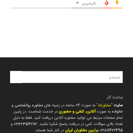
تازه‌ترین
ساعت کار
سایت
"
مشاورانه
" به صورت 24 ساعته در زمینه های
مشاوره روانشناسی
و
خانواده
به صورت
آنلاین، تلفنی و حضوری
در خدمت شماست. در پایین
تمام صفحات مرتبط می توانید مشاوره آنلاین دریافت کنید. فقط به دلیل
تعداد بالای سوالات، کمی در دریافت پاسخ شکیبا باشید.
02122354282
و
02188422495
ب
رترین مشاوران ایران
در کنار شما هستند.