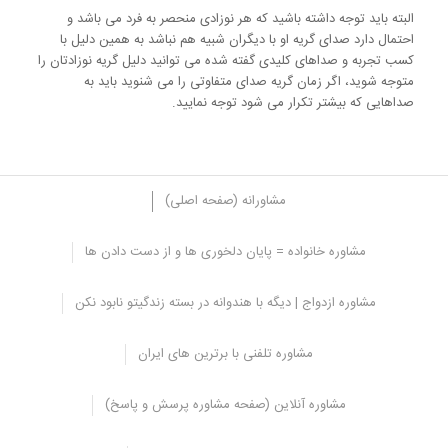
البته باید توجه داشته باشید که هر نوزادی منحصر به فرد می باشد و
احتمال دارد صدای گریه او با دیگران شبیه هم نباشد به همین دلیل با
کسب تجربه و صداهای کلیدی گفته شده می توانید دلیل گریه نوزادتان را
متوجه شوید، اگر زمان گریه صدای متفاوتی را می شنوید باید به
صداهایی که بیشتر تکرار می شود توجه نمایید.
مشاورانه (صفحه اصلی)
مشاوره خانواده = پایان دلخوری ها و از دست دادن ها
زبان نوزاد، معنای حرکات نوزادان
مشاوره ازدواج | دیگه با هندوانه در بسته زندگیتو نابود نکن
نوزادان حرکت های متفاوتی از خود نشان می دهند که می توانند معنای
متفاوت و خاصی داشته باشد در ادامه این مقاله به طور مفصل این حرکات
مشاوره تلفنی با برترین های ایران
را مورد بررسی قرار می دهیم، البته برخی از این حرکات به تدریج از بین
می رود و زمانی که کودک شروع به صحبت کردن می کند می تواند بیشتر
نیازهای خود را به صورت زبانی بیان کند.
مشاوره آنلاین (صفحه مشاوره پرسش و پاسخ)