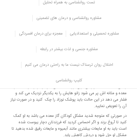
زبان نوزاد، رفلکس تکان دادن بازو
تست روانشناسی به همراه تحلیل
این رفلکس زمانی به وجود می آید که نوزاد صدای ناگهانی، نور روشن یا
مشاوره روانشناسی و درمان های تضمینی
احساس تنهایی و عدم پشتیبانی به صورت ناگهانی تجربه می کند و در این
موقعیت بازوان خود را تکان می دهد، جالب است بدانید که این حرکات تا
4 ماهگی ادامه می یابد و بعد از آن به تدریج از بین می رود.
مشاوره تحصیلی و استعدادیابی
معجزه برای درمان افسردگی
برای این که از این رفلکس جلوگیری کنید می توانید نوازادتان را در قنداق
قرار دهید تا احساس امنیت بیشتری کند و احساس تنهایی و عدم
مشاوره جنسی و لذت بیشتر در رابطه
پشتیبانی نداشته باشد.
اختلال روان ترسناک نیست ما به راحتی درمان می کنیم
زبان نوزاد، فشردن و نزدیک کردن زانو ها به
یکدیگر
کلیپ روانشناسی
زمانی که مشکلات گوارشی برای نوزاد ایجاد می شود و دچار یبوست، گاز
معده و مثانه اش پر می شود زانو هایش را به یکدیگر نزدیک می کند و
فشار می دهد در این حالت باید پوشک نوزاد را چک کنید و در صورت نیاز
آن را تعویض نمایید.
در صورتی که متوجه شدید مشکل کودکان گاز معده می باشد به او کمک
کنید تا آروغ بزند و اگر احساس کردید که فرزندتان دچار یبوست شده
است باید به او مایعات بیشتری مانند آبمیوه و مایعات رقیق شده بدهید تا
مشکل او حل شود و دردش کاهش یابد.